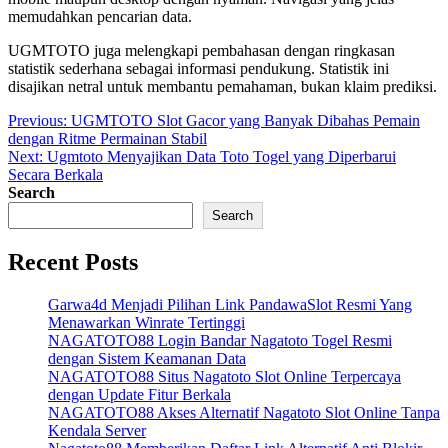
memudahkan pencarian data.
UGMTOTO juga melengkapi pembahasan dengan ringkasan
statistik sederhana sebagai informasi pendukung. Statistik ini
disajikan netral untuk membantu pemahaman, bukan klaim prediksi.
Post
Previous:
UGMTOTO Slot Gacor yang Banyak Dibahas Pemain
dengan Ritme Permainan Stabil
navigation
Next:
Ugmtoto Menyajikan Data Toto Togel yang Diperbarui
Secara Berkala
Search
Search
Recent Posts
Garwa4d Menjadi Pilihan Link PandawaSlot Resmi Yang
Menawarkan Winrate Tertinggi
NAGATOTO88 Login Bandar Nagatoto Togel Resmi
dengan Sistem Keamanan Data
NAGATOTO88 Situs Nagatoto Slot Online Terpercaya
dengan Update Fitur Berkala
NAGATOTO88 Akses Alternatif Nagatoto Slot Online Tanpa
Kendala Server