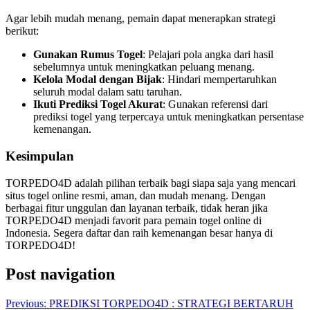
Agar lebih mudah menang, pemain dapat menerapkan strategi
berikut:
Gunakan Rumus Togel
: Pelajari pola angka dari hasil
sebelumnya untuk meningkatkan peluang menang.
Kelola Modal dengan Bijak
: Hindari mempertaruhkan
seluruh modal dalam satu taruhan.
Ikuti Prediksi Togel Akurat
: Gunakan referensi dari
prediksi togel yang terpercaya untuk meningkatkan persentase
kemenangan.
Kesimpulan
TORPEDO4D adalah pilihan terbaik bagi siapa saja yang mencari
situs togel online resmi, aman, dan mudah menang. Dengan
berbagai fitur unggulan dan layanan terbaik, tidak heran jika
TORPEDO4D menjadi favorit para pemain togel online di
Indonesia. Segera daftar dan raih kemenangan besar hanya di
TORPEDO4D!
Post navigation
Previous:
PREDIKSI TORPEDO4D : STRATEGI BERTARUH