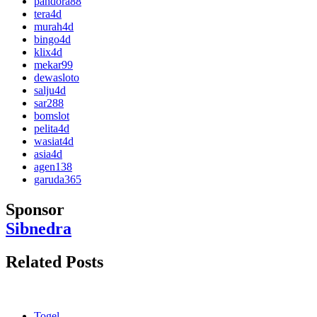
pandora88
tera4d
murah4d
bingo4d
klix4d
mekar99
dewasloto
salju4d
sar288
bomslot
pelita4d
wasiat4d
asia4d
agen138
garuda365
Sponsor
Sibnedra
Related Posts
Togel