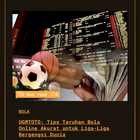
2 min read
0
BOLA
UGMTOTO: Tips Taruhan Bola
Online Akurat untuk Liga-Liga
Bergengsi Dunia