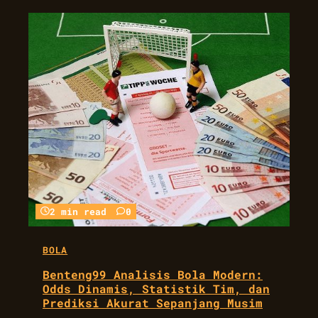
2 min read
0
BOLA
Benteng99 Analisis Bola Modern:
Odds Dinamis, Statistik Tim, dan
Prediksi Akurat Sepanjang Musim