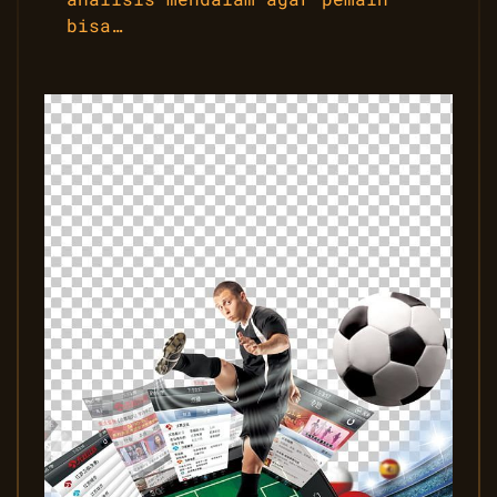
bisa…