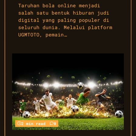
Taruhan bola online menjadi
salah satu bentuk hiburan judi
digital yang paling populer di
seluruh dunia. Melalui platform
UGMTOTO, pemain…
2 min read
0