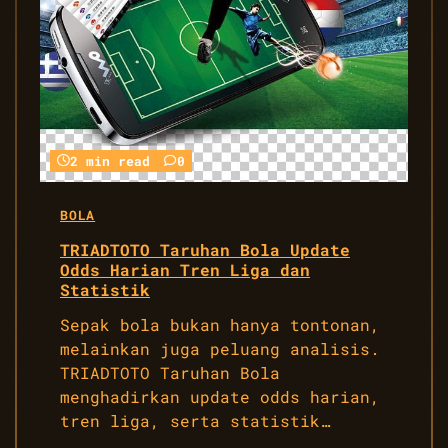
2 min read
0
BOLA
TRIADTOTO Taruhan Bola Update
Odds Harian Tren Liga dan
Statistik
Sepak bola bukan hanya tontonan,
melainkan juga peluang analisis.
TRIADTOTO Taruhan Bola
menghadirkan update odds harian,
tren liga, serta statistik…