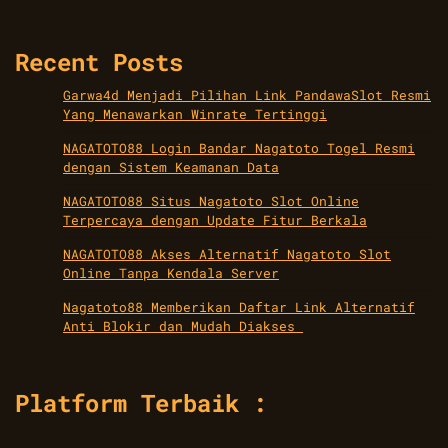
Recent Posts
Garwa4d Menjadi Pilihan Link PandawaSlot Resmi
Yang Menawarkan Winrate Tertinggi
NAGATOTO88 Login Bandar Nagatoto Togel Resmi
dengan Sistem Keamanan Data
NAGATOTO88 Situs Nagatoto Slot Online
Terpercaya dengan Update Fitur Berkala
NAGATOTO88 Akses Alternatif Nagatoto Slot
Online Tanpa Kendala Server
Nagatoto88 Memberikan Daftar Link Alternatif
Anti Blokir dan Mudah Diakses
Platform Terbaik :