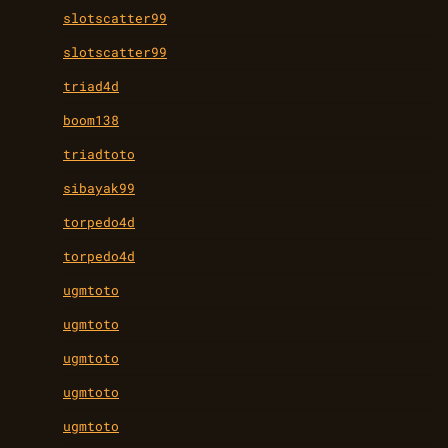
slotscatter99
slotscatter99
triad4d
boom138
triadtoto
sibayak99
torpedo4d
torpedo4d
ugmtoto
ugmtoto
ugmtoto
ugmtoto
ugmtoto