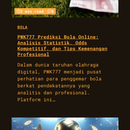
2 min read
0
BOLA
PWK777 Prediksi Bola Online:
Analisis Statistik, Odds
Kompetitif, dan Tips Kemenangan
Profesional
Dalam dunia taruhan olahraga
digital, PWK777 menjadi pusat
perhatian para penggemar bola
berkat pendekatannya yang
analitis dan profesional.
Platform ini…