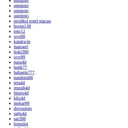
ugmtoto
ugmtoto
ugmtoto
ugmtoto
prediksi togel macau
boom138
toto12
ovo88
katakwin
inatogel
hoki389
ovo99
nasa4d
batik77
bahagia777
pandora88
tera4d
murah4d
bingo4d
klix4d
mekar99
dewasloto
salju4d
sar288
bomslot