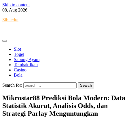
Skip to content
08, Aug 2026
Sibnedra
Slot
Togel
Sabung Ayam
Tembak Ikan
Casino
Bola
Search for:
Mikrostar88 Prediksi Bola Modern: Data
Statistik Akurat, Analisis Odds, dan
Strategi Parlay Menguntungkan