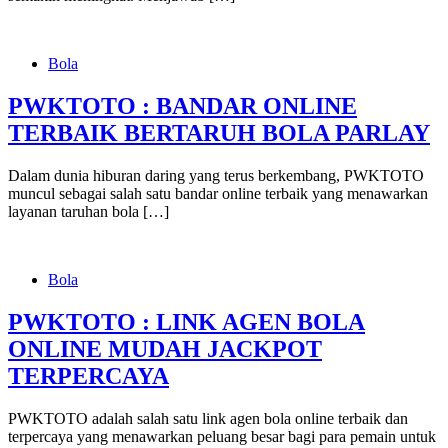
Bola
PWKTOTO : BANDAR ONLINE
TERBAIK BERTARUH BOLA PARLAY
Dalam dunia hiburan daring yang terus berkembang, PWKTOTO
muncul sebagai salah satu bandar online terbaik yang menawarkan
layanan taruhan bola […]
Bola
PWKTOTO : LINK AGEN BOLA
ONLINE MUDAH JACKPOT
TERPERCAYA
PWKTOTO adalah salah satu link agen bola online terbaik dan
terpercaya yang menawarkan peluang besar bagi para pemain untuk