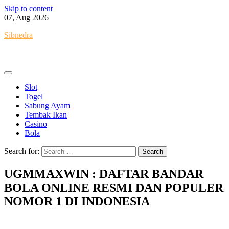
Skip to content
07, Aug 2026
Sibnedra
Slot
Togel
Sabung Ayam
Tembak Ikan
Casino
Bola
Search for:
UGMMAXWIN : DAFTAR BANDAR
BOLA ONLINE RESMI DAN POPULER
NOMOR 1 DI INDONESIA