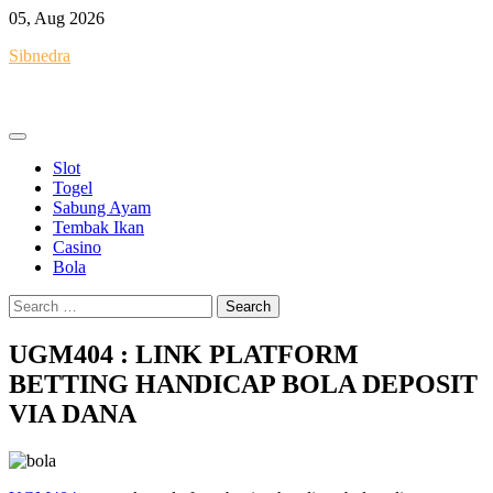
Skip
05, Aug 2026
to
Sibnedra
content
Slot
Togel
Sabung Ayam
Tembak Ikan
Casino
Bola
Search
for:
UGM404 : LINK PLATFORM
BETTING HANDICAP BOLA DEPOSIT
VIA DANA