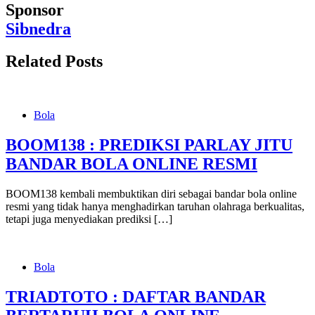
Sponsor
Sibnedra
Related Posts
Bola
BOOM138 : PREDIKSI PARLAY JITU
BANDAR BOLA ONLINE RESMI
BOOM138 kembali membuktikan diri sebagai bandar bola online
resmi yang tidak hanya menghadirkan taruhan olahraga berkualitas,
tetapi juga menyediakan prediksi […]
Bola
TRIADTOTO : DAFTAR BANDAR