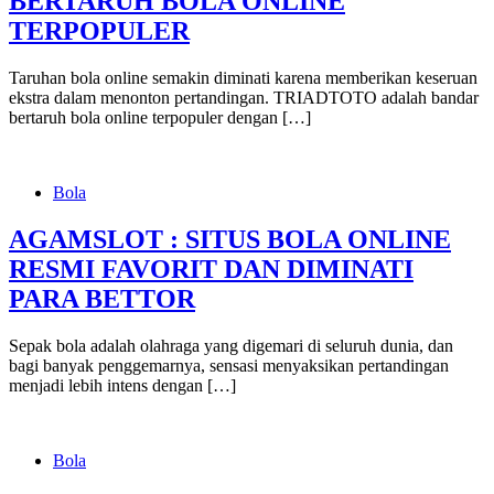
BERTARUH BOLA ONLINE
TERPOPULER
Taruhan bola online semakin diminati karena memberikan keseruan
ekstra dalam menonton pertandingan. TRIADTOTO adalah bandar
bertaruh bola online terpopuler dengan […]
Bola
AGAMSLOT : SITUS BOLA ONLINE
RESMI FAVORIT DAN DIMINATI
PARA BETTOR
Sepak bola adalah olahraga yang digemari di seluruh dunia, dan
bagi banyak penggemarnya, sensasi menyaksikan pertandingan
menjadi lebih intens dengan […]
Bola