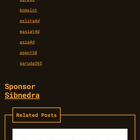
bomslot
pelita4d
wasiat4d
asia4d
agen138
garuda365
Sponsor
Sibnedra
Related Posts