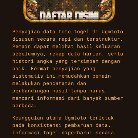
Penyajian data toto togel di Ugmtoto
disusun secara rapi dan terstruktur.
Pemain dapat melihat hasil keluaran
sebelumnya, rekap data harian, serta
histori angka yang tersimpan dengan
baik. Format penyajian yang
sistematis ini memudahkan pemain
melakukan pencatatan dan
perbandingan hasil tanpa harus
mencari informasi dari banyak sumber
berbeda.
Keunggulan utama Ugmtoto terletak
pada konsistensi pembaruan data.
Informasi togel diperbarui secara