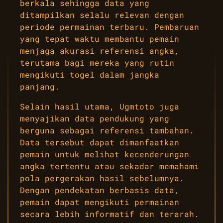
berkala sehingga data yang
ditampilkan selalu relevan dengan
periode permainan terbaru. Pembaruan
yang tepat waktu membantu pemain
menjaga akurasi referensi angka,
terutama bagi mereka yang rutin
mengikuti togel dalam jangka
panjang.
Selain hasil utama, Ugmtoto juga
menyajikan data pendukung yang
berguna sebagai referensi tambahan.
Data tersebut dapat dimanfaatkan
pemain untuk melihat kecenderungan
angka tertentu atau sekadar memahami
pola pergerakan hasil sebelumnya.
Dengan pendekatan berbasis data,
pemain dapat mengikuti permainan
secara lebih informatif dan terarah.