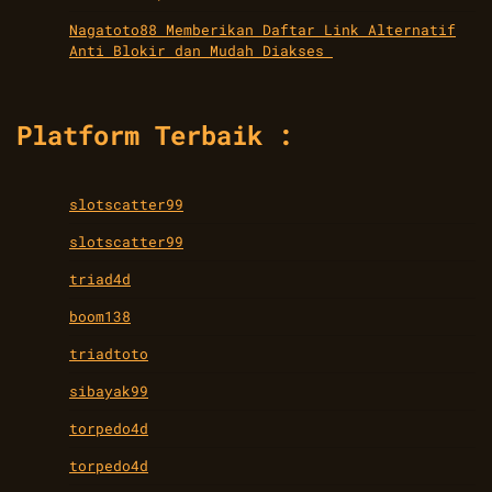
Nagatoto88 Memberikan Daftar Link Alternatif
Anti Blokir dan Mudah Diakses
Platform Terbaik :
slotscatter99
slotscatter99
triad4d
boom138
triadtoto
sibayak99
torpedo4d
torpedo4d