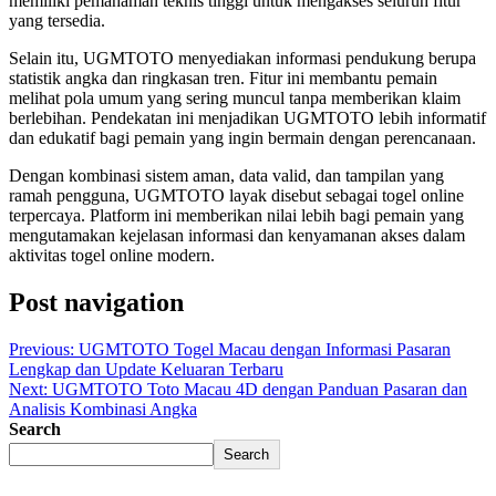
memiliki pemahaman teknis tinggi untuk mengakses seluruh fitur
yang tersedia.
Selain itu, UGMTOTO menyediakan informasi pendukung berupa
statistik angka dan ringkasan tren. Fitur ini membantu pemain
melihat pola umum yang sering muncul tanpa memberikan klaim
berlebihan. Pendekatan ini menjadikan UGMTOTO lebih informatif
dan edukatif bagi pemain yang ingin bermain dengan perencanaan.
Dengan kombinasi sistem aman, data valid, dan tampilan yang
ramah pengguna, UGMTOTO layak disebut sebagai togel online
terpercaya. Platform ini memberikan nilai lebih bagi pemain yang
mengutamakan kejelasan informasi dan kenyamanan akses dalam
aktivitas togel online modern.
Post navigation
Previous:
UGMTOTO Togel Macau dengan Informasi Pasaran
Lengkap dan Update Keluaran Terbaru
Next:
UGMTOTO Toto Macau 4D dengan Panduan Pasaran dan
Analisis Kombinasi Angka
Search
Search