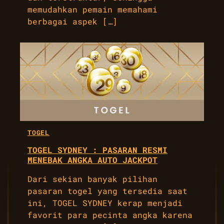
memudahkan pemain memahami
berbagai aspek […]
TOGEL
TOGEL SYDNEY : PASARAN RESMI
MENEBAK ANGKA AUTO JACKPOT
Dari sekian banyak pilihan
pasaran togel yang tersedia saat
ini, TOGEL SYDNEY kerap menjadi
favorit para pecinta angka karena