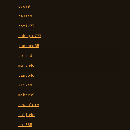
ovo99
nasa4d
batik77
bahagia777
pandora88
tera4d
murah4d
bingo4d
klix4d
mekar99
dewasloto
salju4d
sar288