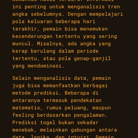
ini penting untuk menganalisis tren
angka sebelumnya. Dengan mempelajari
pola keluaran beberapa hari
terakhir, pemain bisa menemukan
kecenderungan tertentu yang sering
muncul. Misalnya, ada angka yang
kerap berulang dalam periode
tertentu, atau pola genap-ganjil
yang mendominasi.
Selain menganalisis data, pemain
juga bisa memanfaatkan berbagai
metode prediksi. Beberapa di
antaranya termasuk pendekatan
matematis, rumus peluang, maupun
feeling berdasarkan pengalaman.
Prediksi togel bukan sekadar
menebak, melainkan gabungan antara
data, logika, dan intuisi. Pemain