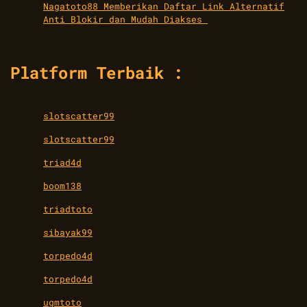
Nagatoto88 Memberikan Daftar Link Alternatif
Anti Blokir dan Mudah Diakses
Platform Terbaik :
slotscatter99
slotscatter99
triad4d
boom138
triadtoto
sibayak99
torpedo4d
torpedo4d
ugmtoto