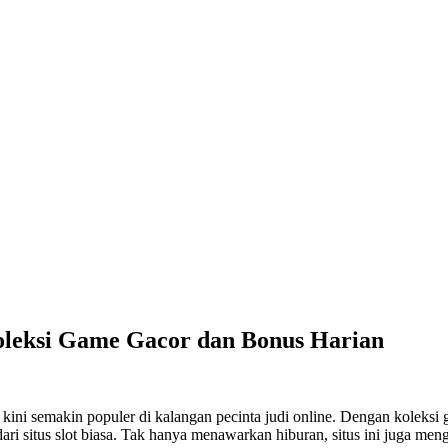
oleksi Game Gacor dan Bonus Harian
kini semakin populer di kalangan pecinta judi online. Dengan koleksi gam
situs slot biasa. Tak hanya menawarkan hiburan, situs ini juga men