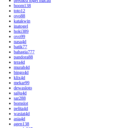
prediksi togel macau
boom138
toto12
ovo88
katakwin
inatogel
hoki389
ovo99
nasa4d
batik77
bahagia777
pandora88
tera4d
murah4d
bingo4d
klix4d
mekar99
dewasloto
salju4d
sar288
bomslot
pelita4d
wasiat4d
asia4d
agen138