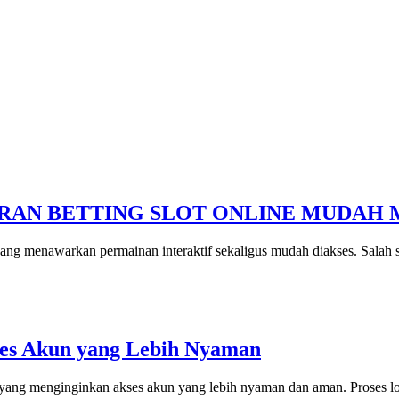
IBURAN BETTING SLOT ONLINE MUDAH
yang menawarkan permainan interaktif sekaligus mudah diakses. Salah
es Akun yang Lebih Nyaman
yang menginginkan akses akun yang lebih nyaman dan aman. Proses l