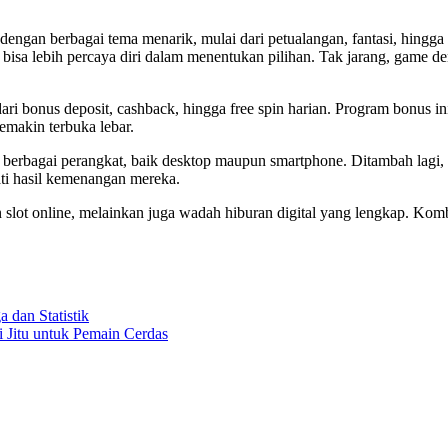
dengan berbagai tema menarik, mulai dari petualangan, fantasi, hingga 
 bisa lebih percaya diri dalam menentukan pilihan. Tak jarang, game de
dari bonus deposit, cashback, hingga free spin harian. Program bonus
emakin terbuka lebar.
 berbagai perangkat, baik desktop maupun smartphone. Ditambah lagi, s
ti hasil kemenangan mereka.
lot online, melainkan juga wadah hiburan digital yang lengkap. Kombin
dan Statistik
i Jitu untuk Pemain Cerdas