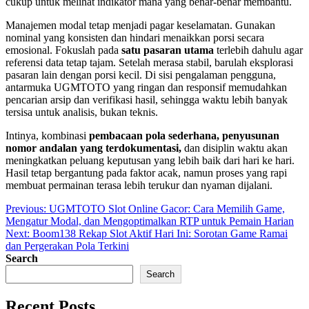
cukup untuk melihat indikator mana yang benar-benar membantu.
Manajemen modal tetap menjadi pagar keselamatan. Gunakan
nominal yang konsisten dan hindari menaikkan porsi secara
emosional. Fokuslah pada
satu pasaran utama
terlebih dahulu agar
referensi data tetap tajam. Setelah merasa stabil, barulah eksplorasi
pasaran lain dengan porsi kecil. Di sisi pengalaman pengguna,
antarmuka UGMTOTO yang ringan dan responsif memudahkan
pencarian arsip dan verifikasi hasil, sehingga waktu lebih banyak
tersisa untuk analisis, bukan teknis.
Intinya, kombinasi
pembacaan pola sederhana, penyusunan
nomor andalan yang terdokumentasi,
dan disiplin waktu akan
meningkatkan peluang keputusan yang lebih baik dari hari ke hari.
Hasil tetap bergantung pada faktor acak, namun proses yang rapi
membuat permainan terasa lebih terukur dan nyaman dijalani.
Post
Previous:
UGMTOTO Slot Online Gacor: Cara Memilih Game,
Mengatur Modal, dan Mengoptimalkan RTP untuk Pemain Harian
navigation
Next:
Boom138 Rekap Slot Aktif Hari Ini: Sorotan Game Ramai
dan Pergerakan Pola Terkini
Search
Search
Recent Posts