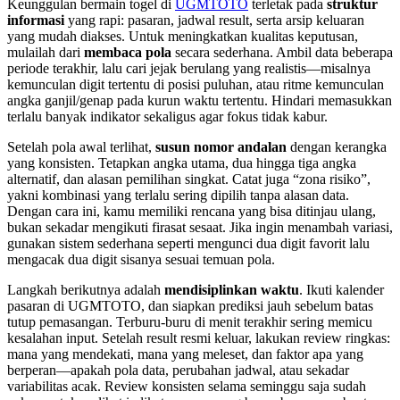
Keunggulan bermain togel di
UGMTOTO
terletak pada
struktur
informasi
yang rapi: pasaran, jadwal result, serta arsip keluaran
yang mudah diakses. Untuk meningkatkan kualitas keputusan,
mulailah dari
membaca pola
secara sederhana. Ambil data beberapa
periode terakhir, lalu cari jejak berulang yang realistis—misalnya
kemunculan digit tertentu di posisi puluhan, atau ritme kemunculan
angka ganjil/genap pada kurun waktu tertentu. Hindari memasukkan
terlalu banyak indikator sekaligus agar fokus tidak kabur.
Setelah pola awal terlihat,
susun nomor andalan
dengan kerangka
yang konsisten. Tetapkan angka utama, dua hingga tiga angka
alternatif, dan alasan pemilihan singkat. Catat juga “zona risiko”,
yakni kombinasi yang terlalu sering dipilih tanpa alasan data.
Dengan cara ini, kamu memiliki rencana yang bisa ditinjau ulang,
bukan sekadar mengikuti firasat sesaat. Jika ingin menambah variasi,
gunakan sistem sederhana seperti mengunci dua digit favorit lalu
mengacak dua digit sisanya sesuai temuan pola.
Langkah berikutnya adalah
mendisiplinkan waktu
. Ikuti kalender
pasaran di UGMTOTO, dan siapkan prediksi jauh sebelum batas
tutup pemasangan. Terburu-buru di menit terakhir sering memicu
kesalahan input. Setelah result resmi keluar, lakukan review ringkas:
mana yang mendekati, mana yang meleset, dan faktor apa yang
berperan—apakah pola data, perubahan jadwal, atau sekadar
variabilitas acak. Review konsisten selama seminggu saja sudah