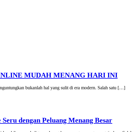
ONLINE MUDAH MENANG HARI INI
enguntungkan bukanlah hal yang sulit di era modern. Salah satu […]
 Seru dengan Peluang Menang Besar