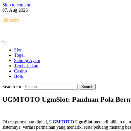
Skip to content
07, Aug 2026
Sibnedra
Slot
Togel
Sabung Ayam
Tembak Ikan
Casino
Bola
Search for:
UGMTOTO UgmSlot: Panduan Pola Bermain 
Di era permainan digital,
UGMTOTO
UgmSlot
menjadi pilihan utam
sistemnya, variasi permainan yang menarik, serta peluang menang be