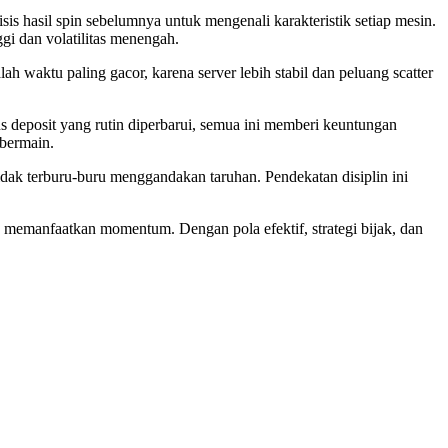
sis hasil spin sebelumnya untuk mengenali karakteristik setiap mesin.
gi dan volatilitas menengah.
lah waktu paling gacor, karena server lebih stabil dan peluang scatter
s deposit yang rutin diperbarui, semua ini memberi keuntungan
bermain.
dak terburu-buru menggandakan taruhan. Pendekatan disiplin ini
n memanfaatkan momentum. Dengan pola efektif, strategi bijak, dan