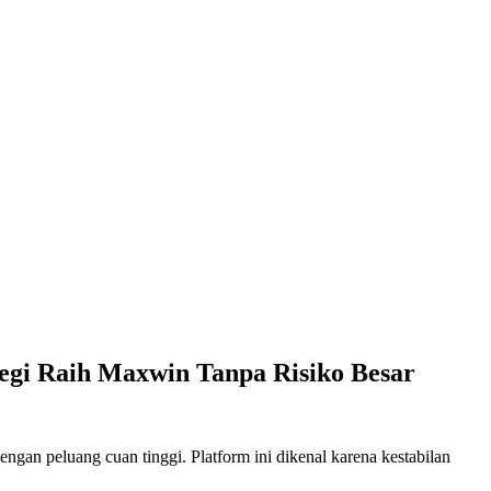
gi Raih Maxwin Tanpa Risiko Besar
ngan peluang cuan tinggi. Platform ini dikenal karena kestabilan