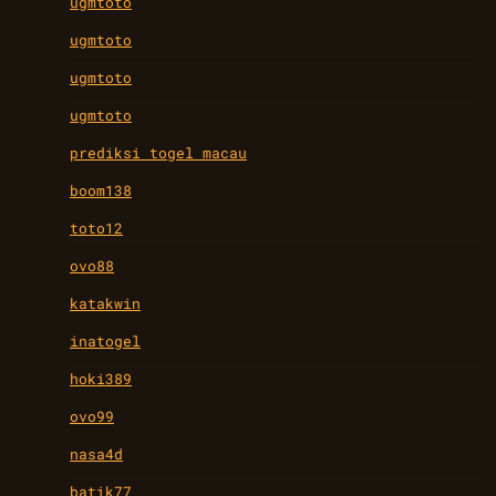
ugmtoto
ugmtoto
ugmtoto
ugmtoto
prediksi togel macau
boom138
toto12
ovo88
katakwin
inatogel
hoki389
ovo99
nasa4d
batik77