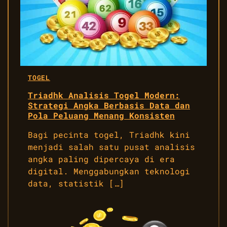
TOGEL
Triadhk Analisis Togel Modern:
Strategi Angka Berbasis Data dan
Pola Peluang Menang Konsisten
Bagi pecinta togel, Triadhk kini
menjadi salah satu pusat analisis
angka paling dipercaya di era
digital. Menggabungkan teknologi
data, statistik […]