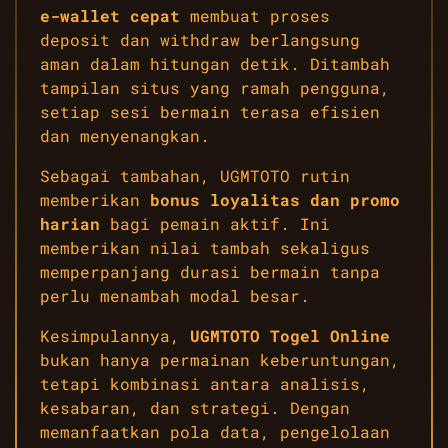
e-wallet cepat
membuat proses
deposit dan withdraw berlangsung
aman dalam hitungan detik. Ditambah
tampilan situs yang ramah pengguna,
setiap sesi bermain terasa efisien
dan menyenangkan.
Sebagai tambahan, UGMTOTO rutin
memberikan
bonus loyalitas dan promo
harian
bagi pemain aktif. Ini
memberikan nilai tambah sekaligus
memperpanjang durasi bermain tanpa
perlu menambah modal besar.
Kesimpulannya,
UGMTOTO Togel Online
bukan hanya permainan keberuntungan,
tetapi kombinasi antara analisis,
kesabaran, dan strategi. Dengan
memanfaatkan pola data, pengelolaan