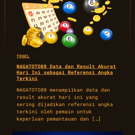
TOGEL
NAGATOTO88 Data dan Result Akurat
Hari Ini sebagai Referensi Angka
Terkini
NAGATOTO88 menampilkan data dan
result akurat hari ini yang
sering dijadikan referensi angka
terkini oleh pemain untuk
keperluan pemantauan dan […]