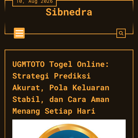
10, Aug 2026
Skip
Sibnedra
to
content
UGMTOTO Togel Online:
Strategi Prediksi
Akurat, Pola Keluaran
Stabil, dan Cara Aman
Menang Setiap Hari