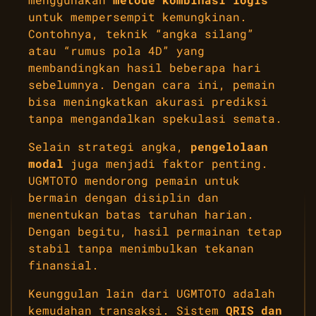
untuk mempersempit kemungkinan.
Contohnya, teknik “angka silang”
atau “rumus pola 4D” yang
membandingkan hasil beberapa hari
sebelumnya. Dengan cara ini, pemain
bisa meningkatkan akurasi prediksi
tanpa mengandalkan spekulasi semata.
Selain strategi angka,
pengelolaan
modal
juga menjadi faktor penting.
UGMTOTO mendorong pemain untuk
bermain dengan disiplin dan
menentukan batas taruhan harian.
Dengan begitu, hasil permainan tetap
stabil tanpa menimbulkan tekanan
finansial.
Keunggulan lain dari UGMTOTO adalah
kemudahan transaksi. Sistem
QRIS dan