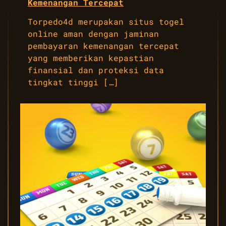
Kemenangan Tercepat
Torpedo4d merupakan situs togel
online aman dengan jaminan
pembayaran kemenangan tercepat
yang memberikan kepastian
finansial dan proteksi data
tingkat tinggi […]