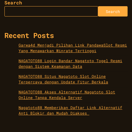
Search
Search
Recent Posts
Garwa4d Menjadi Pilihan Link PandawaSlot Resmi
Yang Menawarkan Winrate Tertinggi
NAGATOTO88 Login Bandar Nagatoto Togel Resmi
dengan Sistem Keamanan Data
NAGATOTO88 Situs Nagatoto Slot Online
Terpercaya dengan Update Fitur Berkala
NAGATOTO88 Akses Alternatif Nagatoto Slot
Online Tanpa Kendala Server
Nagatoto88 Memberikan Daftar Link Alternatif
Anti Blokir dan Mudah Diakses