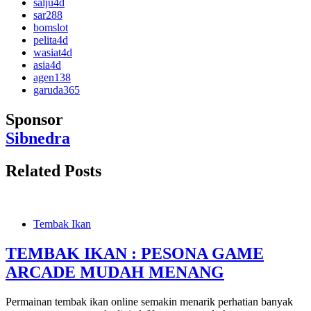
salju4d
sar288
bomslot
pelita4d
wasiat4d
asia4d
agen138
garuda365
Sponsor
Sibnedra
Related Posts
Tembak Ikan
TEMBAK IKAN : PESONA GAME
ARCADE MUDAH MENANG
Permainan tembak ikan online semakin menarik perhatian banyak