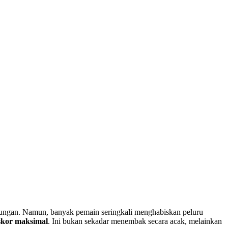
ntungan. Namun, banyak pemain seringkali menghabiskan peluru
skor maksimal
. Ini bukan sekadar menembak secara acak, melainkan