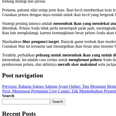
tentang strategi dan presisi.
Pertama, pahami nilai setiap jenis ikan. Ikan kecil memberikan koin l
Gunakan peluru dengan daya rendah untuk ikan kecil yang bergerak b
Strategi penting lainnya adalah
menembak ikan yang mendekat atau
ditembak. Peluru Anda tidak perlu menempuh jarak jauh, meningkatk
ikan lain menghalangi, karena kemungkinan besar peluru Anda akan te
Manfaatkan
fitur pengunci target
. Banyak game tembak ikan modern 
Gunakan fitur ini terutama saat menargetkan ikan besar atau monste
Terakhir, perhatikan
peluang untuk menembak ikan yang sudah di
menembak. Ini adalah cara cerdas untuk
menghemat peluru
Anda dan
pemborosan peluru, dan akhirnya
meraih skor maksimal
serta jackp
Post navigation
Previous:
Rahasia Sukses Sabung Ayam Online: Tips Mengatur Mod
Next:
Menguasai Permainan Live Casino: Trik Meningkatkan Perse
Search
Search
Recent Posts