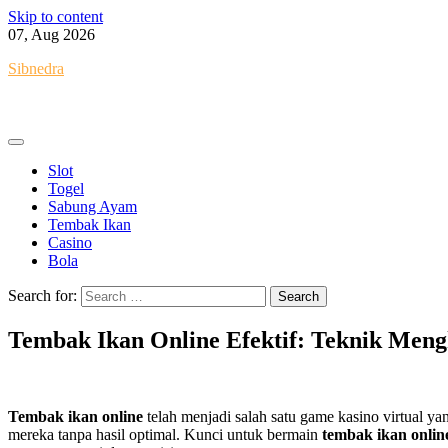
Skip to content
07, Aug 2026
Sibnedra
Slot
Togel
Sabung Ayam
Tembak Ikan
Casino
Bola
Search for:
Tembak Ikan Online Efektif: Teknik Men
Tembak ikan online
telah menjadi salah satu game kasino virtual 
mereka tanpa hasil optimal. Kunci untuk bermain
tembak ikan online