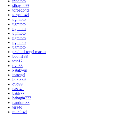
triadtoto
sibayak99
torpedo4d
torpedo4d
ugmtoto
ugmtoto
ugmtoto
ugmtoto
ugmtoto
ugmtoto
ugmtoto
prediksi togel macau
boom138
toto12
ovo88
katakwin
inatogel
hoki389
ovo99
nasa4d
batik77
bahagia777
pandora88
tera4d
murah4d