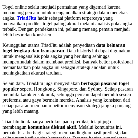
Togel online selalu menjadi permainan yang digemari karena
menantang pemain untuk mengandalkan strategi dalam menebak
angka.
TriadJitu
hadir sebagai platform terpercaya yang
menyajikan prediksi togel paling akurat melalui analisis pola angka
terbaik. Dengan pendekatan ini, peluang menang pemain menjadi
lebih besar dan konsisten.
Keunggulan utama TriadJitu adalah penyediaan
data keluaran
togel lengkap dan transparan
. Data historis ini dapat digunakan
untuk menganalisis pola angka yang berulang sehingga
mempermudah dalam membuat prediksi. Banyak bettor profesional
memanfaatkan pola angka ini sebagai strategi andalan untuk
meningkatkan akurasi taruhan.
Selain data, TriadJitu juga menyediakan
berbagai pasaran togel
populer
seperti Hongkong, Singapore, dan Sydney. Setiap pasaran
memiliki karakteristik unik, sehingga pemain dapat memilih sesuai
preferensi atau gaya bermain mereka. Analisis yang konsisten dari
setiap pasaran membantu bettor menyusun strategi jangka panjang
yang lebih matang.
TriadJitu tidak hanya berfokus pada prediksi, tetapi juga
membangun
komunitas diskusi aktif
. Melalui komunitas ini,
pemain bisa berbagi strategi, membandingkan hasil prediksi, dan