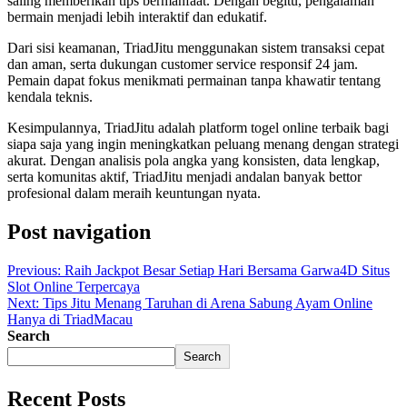
saling memberikan tips bermanfaat. Dengan begitu, pengalaman
bermain menjadi lebih interaktif dan edukatif.
Dari sisi keamanan, TriadJitu menggunakan sistem transaksi cepat
dan aman, serta dukungan customer service responsif 24 jam.
Pemain dapat fokus menikmati permainan tanpa khawatir tentang
kendala teknis.
Kesimpulannya, TriadJitu adalah platform togel online terbaik bagi
siapa saja yang ingin meningkatkan peluang menang dengan strategi
akurat. Dengan analisis pola angka yang konsisten, data lengkap,
serta komunitas aktif, TriadJitu menjadi andalan banyak bettor
profesional dalam meraih keuntungan nyata.
Post navigation
Previous:
Raih Jackpot Besar Setiap Hari Bersama Garwa4D Situs
Slot Online Terpercaya
Next:
Tips Jitu Menang Taruhan di Arena Sabung Ayam Online
Hanya di TriadMacau
Search
Search
Recent Posts