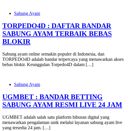
Sabung Ayam
TORPEDO4D : DAFTAR BANDAR
SABUNG AYAM TERBAIK BEBAS
BLOKIR
Sabung ayam online semakin populer di Indonesia, dan
TORPEDO4D adalah bandar terpercaya yang menawarkan akses
bebas blokir. Keunggulan Torpedo4D dalam […]
Sabung Ayam
UGMBET : BANDAR BETTING
SABUNG AYAM RESMI LIVE 24 JAM
UGMBET adalah salah satu platform hiburan digital yang
menawarkan pengalaman unik melalui layanan sabung ayam live
yang tersedia 24 jam. […]