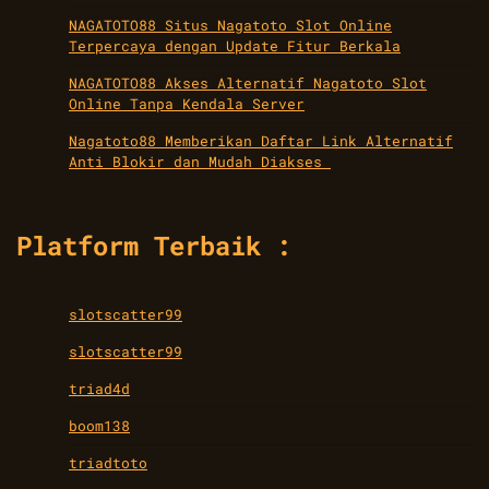
NAGATOTO88 Situs Nagatoto Slot Online
Terpercaya dengan Update Fitur Berkala
NAGATOTO88 Akses Alternatif Nagatoto Slot
Online Tanpa Kendala Server
Nagatoto88 Memberikan Daftar Link Alternatif
Anti Blokir dan Mudah Diakses
Platform Terbaik :
slotscatter99
slotscatter99
triad4d
boom138
triadtoto