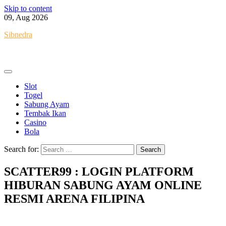
Skip to content
09, Aug 2026
Sibnedra
Slot
Togel
Sabung Ayam
Tembak Ikan
Casino
Bola
Search for:
SCATTER99 : LOGIN PLATFORM
HIBURAN SABUNG AYAM ONLINE
RESMI ARENA FILIPINA