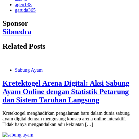
agen138
garuda365
Sponsor
Sibnedra
Related Posts
Sabung Ayam
Kretektogel Arena Digital: Aksi Sabung
Ayam Online dengan Statistik Petarung
dan Sistem Taruhan Langsung
Kretektogel menghadirkan pengalaman baru dalam dunia sabung
ayam digital dengan mengusung konsep arena online interaktif.
Tidak hanya mengandalkan adu kekuatan […]