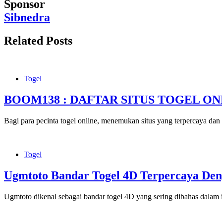
Sponsor
Sibnedra
Related Posts
Togel
BOOM138 : DAFTAR SITUS TOGEL O
Bagi para pecinta togel online, menemukan situs yang terpercaya d
Togel
Ugmtoto Bandar Togel 4D Terpercaya Den
Ugmtoto dikenal sebagai bandar togel 4D yang sering dibahas dalam