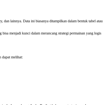
, dan lainnya. Data ini biasanya ditampilkan dalam bentuk tabel atau
ng bisa menjadi kunci dalam merancang strategi permainan yang logis
n dapat melihat: