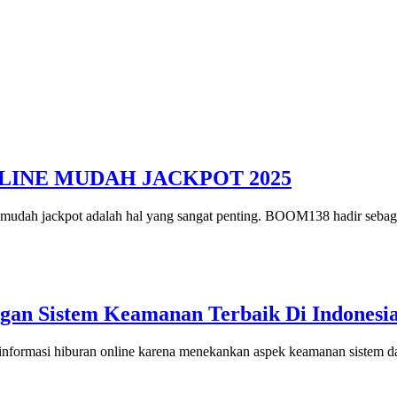
NLINE MUDAH JACKPOT 2025
an mudah jackpot adalah hal yang sangat penting. BOOM138 hadir seba
gan Sistem Keamanan Terbaik Di Indonesi
 informasi hiburan online karena menekankan aspek keamanan sistem d