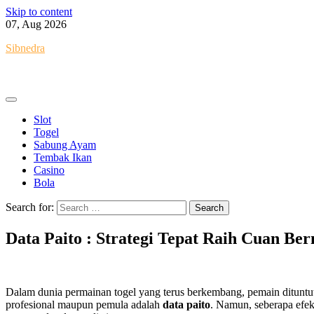
Skip to content
07, Aug 2026
Sibnedra
Slot
Togel
Sabung Ayam
Tembak Ikan
Casino
Bola
Search for:
Data Paito : Strategi Tepat Raih Cuan Be
Dalam dunia permainan togel yang terus berkembang, pemain dituntut 
profesional maupun pemula adalah
data paito
. Namun, seberapa efek