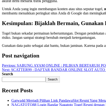
akurat demi menarik trafik pengguna.
Untuk Anda yang ingin membangun konten atau situs seputar togel,
m
membantu menaikkan peringkat situs Anda di Google dan meningkatkan 
Kesimpulan: Bijaklah Bermain, Gunakan 
Togel bukan sekadar permainan keberuntungan. Dengan pendekatan 
risiko. Jangan sampai strategi berubah menjadi ketergantungan.
Gunakan data paito sebagai alat bantu, bukan jaminan. Karena pada a
Post navigation
Previous:
SABUNG AYAM ONLINE : PILIHAN BERTARUH 
Next:
SCATTER99 : DAFTAR BANDAR ONLINE SLOT AUTO
Search
Search
Recent Posts
Garwa4d Menjadi Pilihan Link PandawaSlot Resmi Yang Mena
NAGATOTO88 Login Bandar Nagatoto Togel Resmi dengan 