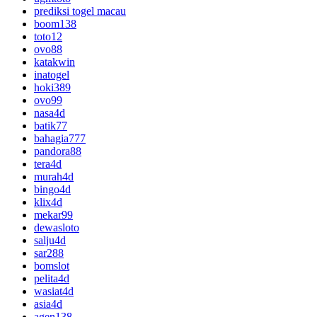
prediksi togel macau
boom138
toto12
ovo88
katakwin
inatogel
hoki389
ovo99
nasa4d
batik77
bahagia777
pandora88
tera4d
murah4d
bingo4d
klix4d
mekar99
dewasloto
salju4d
sar288
bomslot
pelita4d
wasiat4d
asia4d
agen138