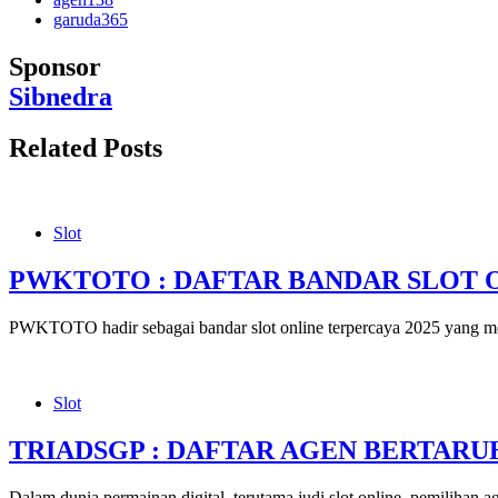
garuda365
Sponsor
Sibnedra
Related Posts
Slot
PWKTOTO : DAFTAR BANDAR SLOT 
PWKTOTO hadir sebagai bandar slot online terpercaya 2025 yang me
Slot
TRIADSGP : DAFTAR AGEN BERTAR
Dalam dunia permainan digital, terutama judi slot online, pemilihan 