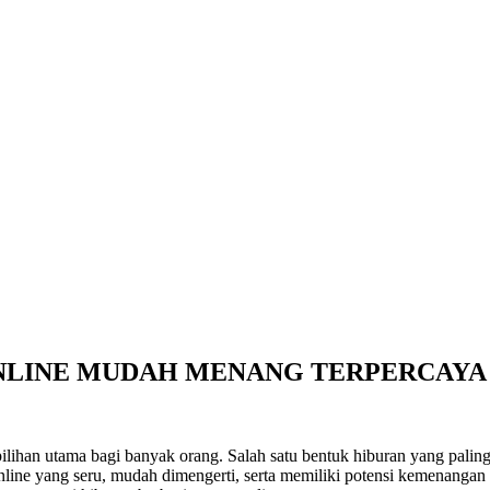
ONLINE MUDAH MENANG TERPERCAYA
ilihan utama bagi banyak orang. Salah satu bentuk hiburan yang paling
nline yang seru, mudah dimengerti, serta memiliki potensi kemenanga