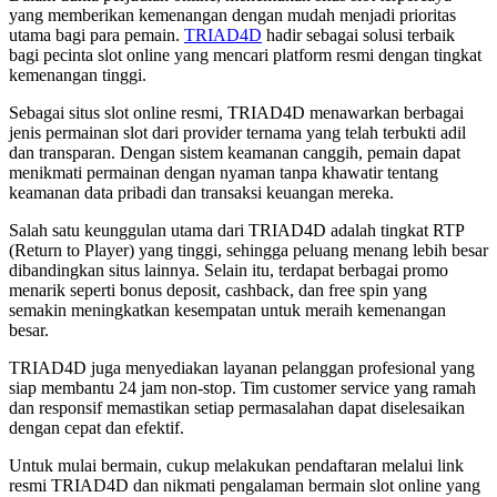
yang memberikan kemenangan dengan mudah menjadi prioritas
utama bagi para pemain.
TRIAD4D
hadir sebagai solusi terbaik
bagi pecinta slot online yang mencari platform resmi dengan tingkat
kemenangan tinggi.
Sebagai situs slot online resmi, TRIAD4D menawarkan berbagai
jenis permainan slot dari provider ternama yang telah terbukti adil
dan transparan. Dengan sistem keamanan canggih, pemain dapat
menikmati permainan dengan nyaman tanpa khawatir tentang
keamanan data pribadi dan transaksi keuangan mereka.
Salah satu keunggulan utama dari TRIAD4D adalah tingkat RTP
(Return to Player) yang tinggi, sehingga peluang menang lebih besar
dibandingkan situs lainnya. Selain itu, terdapat berbagai promo
menarik seperti bonus deposit, cashback, dan free spin yang
semakin meningkatkan kesempatan untuk meraih kemenangan
besar.
TRIAD4D juga menyediakan layanan pelanggan profesional yang
siap membantu 24 jam non-stop. Tim customer service yang ramah
dan responsif memastikan setiap permasalahan dapat diselesaikan
dengan cepat dan efektif.
Untuk mulai bermain, cukup melakukan pendaftaran melalui link
resmi TRIAD4D dan nikmati pengalaman bermain slot online yang