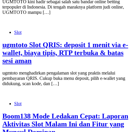
UGMTOTO kini hadir sebagai salah satu bandar online betting
terpopuler di Indonesia. Di tengah maraknya platform judi online,
UGMTOTO mampu […]
Slot
ugmtoto Slot QRIS: deposit 1 menit via e-
wallet, biaya tipis, RTP terbuka & batas
sesi aman
ugmtoto menghadirkan pengalaman slot yang praktis melalui
pembayaran QRIS. Cukup buka menu deposit, pilih e-wallet yang
didukung, scan kode, dan […]
Slot
Boom138 Mode Ledakan Cepat: Laporan
Aktivitas Slot Malam Ini dan Fitur yang