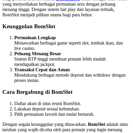
yang menyediakan berbagai permainan seru dengan peluang
menang tinggi. Dengan sistem fair play dan layanan terbaik,
BomSlot menjadi pilihan utama bagi para bettor.
Keunggulan BomSlot
Permainan Lengkap
Menawarkan berbagai game seperti slot, tembak ikan, dan
live casino.
Peluang Menang Besar
Sistem RTP tinggi membuat pemain lebih mudah
mendapatkan jackpot.
Transaksi Cepat dan Aman
Mendukung berbagai metode deposit dan withdraw dengan
proses instan.
Cara Bergabung di BomSlot
Daftar akun di situs resmi BomSlot.
Lakukan deposit sesuai kebutuhan.
Pilih permainan favorit dan mulai bertaruh.
Dengan segala keunggulan yang ditawarkan,
BomSlot
adalah situs
taruhan yang wajib dicoba oleh para pemain yang ingin menang