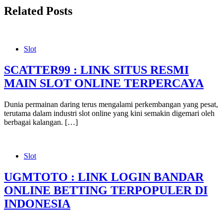
Related Posts
Slot
SCATTER99 : LINK SITUS RESMI
MAIN SLOT ONLINE TERPERCAYA
Dunia permainan daring terus mengalami perkembangan yang pesat,
terutama dalam industri slot online yang kini semakin digemari oleh
berbagai kalangan. […]
Slot
UGMTOTO : LINK LOGIN BANDAR
ONLINE BETTING TERPOPULER DI
INDONESIA