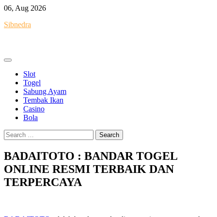
Skip
06, Aug 2026
to
Sibnedra
content
Slot
Togel
Sabung Ayam
Tembak Ikan
Casino
Bola
Search
for:
BADAITOTO : BANDAR TOGEL
ONLINE RESMI TERBAIK DAN
TERPERCAYA