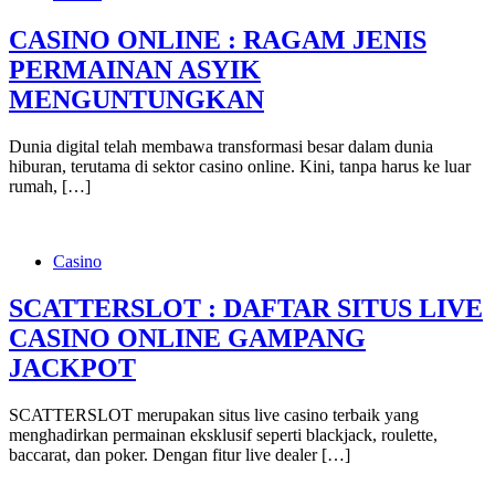
CASINO ONLINE : RAGAM JENIS
PERMAINAN ASYIK
MENGUNTUNGKAN
Dunia digital telah membawa transformasi besar dalam dunia
hiburan, terutama di sektor casino online. Kini, tanpa harus ke luar
rumah, […]
Casino
SCATTERSLOT : DAFTAR SITUS LIVE
CASINO ONLINE GAMPANG
JACKPOT
SCATTERSLOT merupakan situs live casino terbaik yang
menghadirkan permainan eksklusif seperti blackjack, roulette,
baccarat, dan poker. Dengan fitur live dealer […]