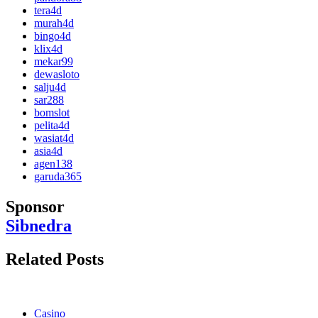
tera4d
murah4d
bingo4d
klix4d
mekar99
dewasloto
salju4d
sar288
bomslot
pelita4d
wasiat4d
asia4d
agen138
garuda365
Sponsor
Sibnedra
Related Posts
Casino