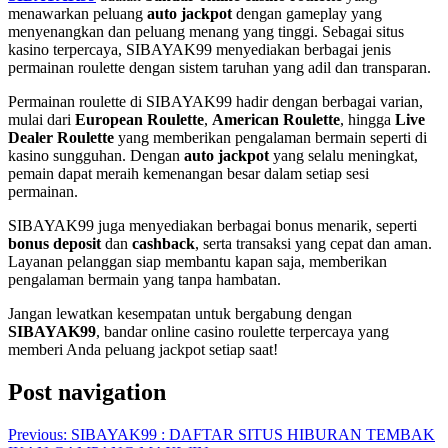
menawarkan peluang
auto jackpot
dengan gameplay yang
menyenangkan dan peluang menang yang tinggi. Sebagai situs
kasino terpercaya, SIBAYAK99 menyediakan berbagai jenis
permainan roulette dengan sistem taruhan yang adil dan transparan.
Permainan roulette di SIBAYAK99 hadir dengan berbagai varian,
mulai dari
European Roulette
,
American Roulette
, hingga
Live
Dealer Roulette
yang memberikan pengalaman bermain seperti di
kasino sungguhan. Dengan
auto jackpot
yang selalu meningkat,
pemain dapat meraih kemenangan besar dalam setiap sesi
permainan.
SIBAYAK99 juga menyediakan berbagai bonus menarik, seperti
bonus deposit
dan
cashback
, serta transaksi yang cepat dan aman.
Layanan pelanggan siap membantu kapan saja, memberikan
pengalaman bermain yang tanpa hambatan.
Jangan lewatkan kesempatan untuk bergabung dengan
SIBAYAK99
, bandar online casino roulette terpercaya yang
memberi Anda peluang jackpot setiap saat!
Post navigation
Previous:
SIBAYAK99 : DAFTAR SITUS HIBURAN TEMBAK