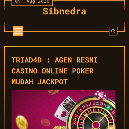
09, Aug 2026
Skip
Sibnedra
to
content
TRIAD4D : AGEN RESMI
CASINO ONLINE POKER
MUDAH JACKPOT