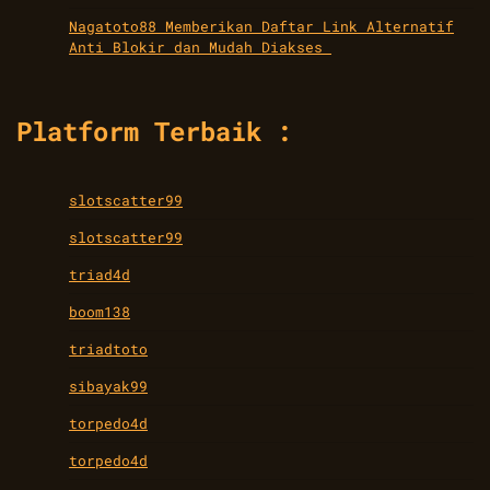
Nagatoto88 Memberikan Daftar Link Alternatif
Anti Blokir dan Mudah Diakses
Platform Terbaik :
slotscatter99
slotscatter99
triad4d
boom138
triadtoto
sibayak99
torpedo4d
torpedo4d