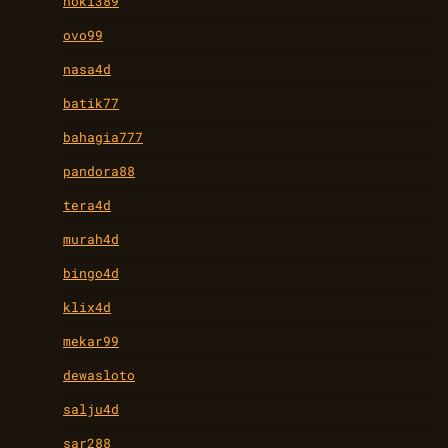
hoki389
ovo99
nasa4d
batik77
bahagia777
pandora88
tera4d
murah4d
bingo4d
klix4d
mekar99
dewasloto
salju4d
sar288