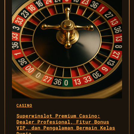
CASINO
Superwinslot Premium Casino:
Dealer Profesional, Fitur Bonus
VIP, dan Pengalaman Bermain Kelas
Dunia