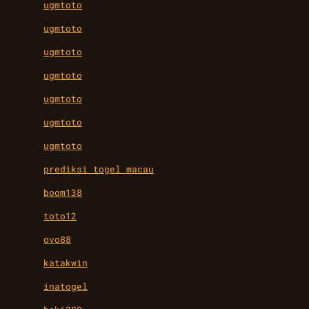
ugmtoto
ugmtoto
ugmtoto
ugmtoto
ugmtoto
ugmtoto
ugmtoto
prediksi togel macau
boom138
toto12
ovo88
katakwin
inatogel