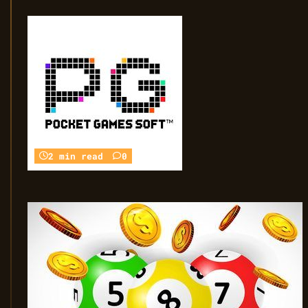
2 min read
0