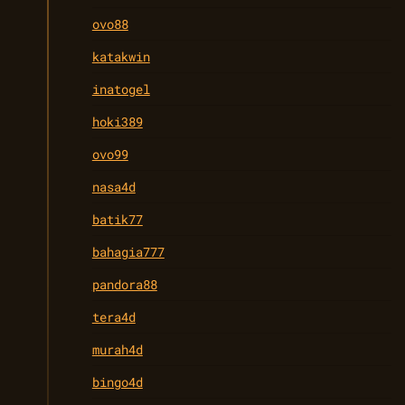
ovo88
katakwin
inatogel
hoki389
ovo99
nasa4d
batik77
bahagia777
pandora88
tera4d
murah4d
bingo4d