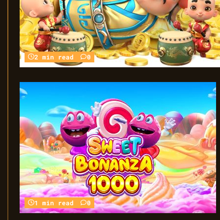
2 min read
0
1 min read
0