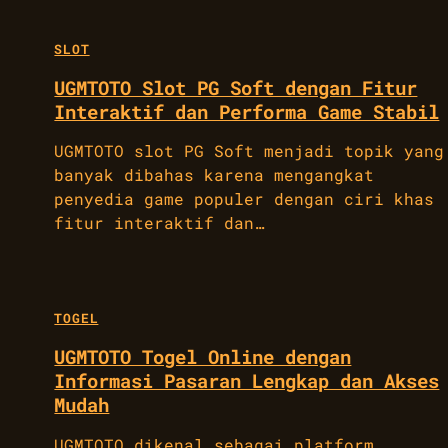
SLOT
UGMTOTO Slot PG Soft dengan Fitur
Interaktif dan Performa Game Stabil
UGMTOTO slot PG Soft menjadi topik yang
banyak dibahas karena mengangkat
penyedia game populer dengan ciri khas
fitur interaktif dan…
TOGEL
UGMTOTO Togel Online dengan
Informasi Pasaran Lengkap dan Akses
Mudah
UGMTOTO dikenal sebagai platform