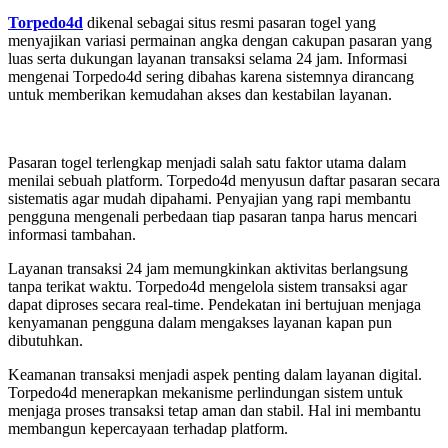
Torpedo4d
dikenal sebagai situs resmi pasaran togel yang
menyajikan variasi permainan angka dengan cakupan pasaran yang
luas serta dukungan layanan transaksi selama 24 jam. Informasi
mengenai Torpedo4d sering dibahas karena sistemnya dirancang
untuk memberikan kemudahan akses dan kestabilan layanan.
Pasaran togel terlengkap menjadi salah satu faktor utama dalam
menilai sebuah platform. Torpedo4d menyusun daftar pasaran secara
sistematis agar mudah dipahami. Penyajian yang rapi membantu
pengguna mengenali perbedaan tiap pasaran tanpa harus mencari
informasi tambahan.
Layanan transaksi 24 jam memungkinkan aktivitas berlangsung
tanpa terikat waktu. Torpedo4d mengelola sistem transaksi agar
dapat diproses secara real-time. Pendekatan ini bertujuan menjaga
kenyamanan pengguna dalam mengakses layanan kapan pun
dibutuhkan.
Keamanan transaksi menjadi aspek penting dalam layanan digital.
Torpedo4d menerapkan mekanisme perlindungan sistem untuk
menjaga proses transaksi tetap aman dan stabil. Hal ini membantu
membangun kepercayaan terhadap platform.