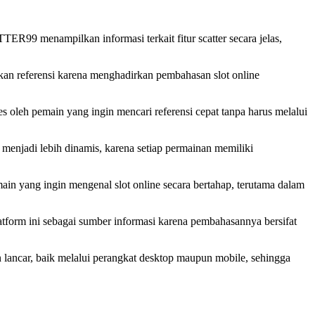
TER99 menampilkan informasi terkait fitur scatter secara jelas,
kan referensi karena menghadirkan pembahasan slot online
 oleh pemain yang ingin mencari referensi cepat tanpa harus melalui
enjadi lebih dinamis, karena setiap permainan memiliki
 yang ingin mengenal slot online secara bertahap, terutama dalam
form ini sebagai sumber informasi karena pembahasannya bersifat
n lancar, baik melalui perangkat desktop maupun mobile, sehingga