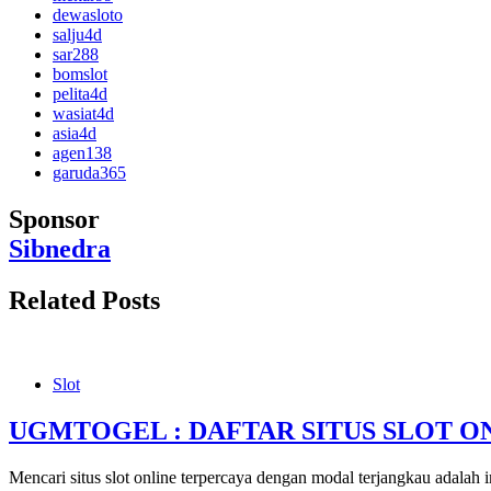
dewasloto
salju4d
sar288
bomslot
pelita4d
wasiat4d
asia4d
agen138
garuda365
Sponsor
Sibnedra
Related Posts
Slot
UGMTOGEL : DAFTAR SITUS SLOT O
Mencari situs slot online terpercaya dengan modal terjangkau adala