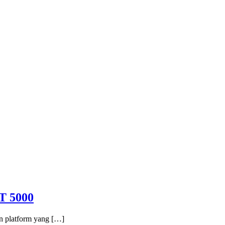
 5000
an platform yang […]