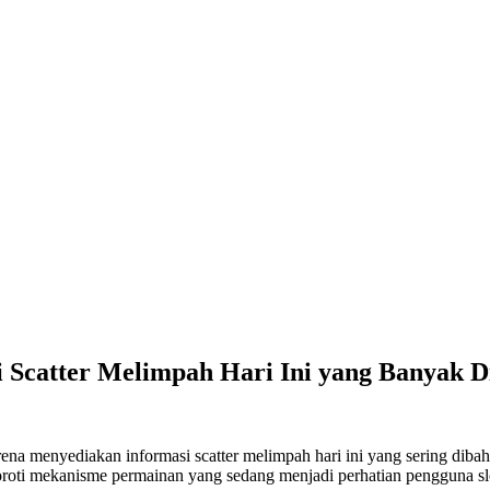
Scatter Melimpah Hari Ini yang Banyak D
rena menyediakan informasi scatter melimpah hari ini yang sering di
yoroti mekanisme permainan yang sedang menjadi perhatian pengguna slo