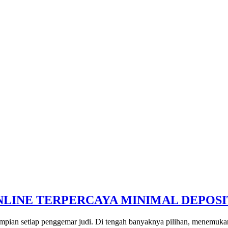
NLINE TERPERCAYA MINIMAL DEPOSIT
h impian setiap penggemar judi. Di tengah banyaknya pilihan, menemuk