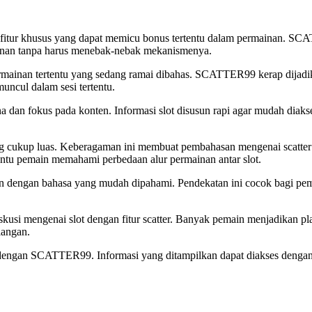
n fitur khusus yang dapat memicu bonus tertentu dalam permainan. SCAT
ainan tanpa harus menebak-nebak mekanismenya.
permainan tertentu yang sedang ramai dibahas. SCATTER99 kerap dijadi
ncul dalam sesi tertentu.
an fokus pada konten. Informasi slot disusun rapi agar mudah diakses
g cukup luas. Keberagaman ini membuat pembahasan mengenai scatter m
bantu pemain memahami perbedaan alur permainan antar slot.
dengan bahasa yang mudah dipahami. Pendekatan ini cocok bagi pemain
i mengenai slot dengan fitur scatter. Banyak pemain menjadikan plat
langan.
kan dengan SCATTER99. Informasi yang ditampilkan dapat diakses denga