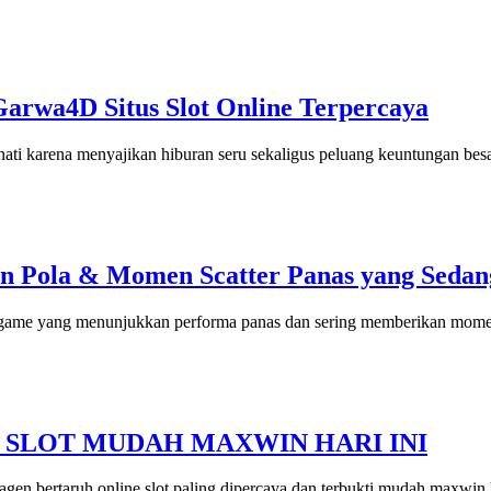
Garwa4D Situs Slot Online Terpercaya
iminati karena menyajikan hiburan seru sekaligus peluang keuntungan b
an Pola & Momen Scatter Panas yang Seda
ai game yang menunjukkan performa panas dan sering memberikan mom
 SLOT MUDAH MAXWIN HARI INI
gen bertaruh online slot paling dipercaya dan terbukti mudah maxwin 