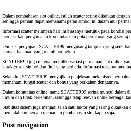
Dalam pembahasan slot online, istilah scatter sering dikaitkan denga
sehingga pemain dapat memahami peran simbol ini dalam alur perm
Informasi scatter melimpah hari ini biasanya merujuk pada kondisi 
berdasarkan pengamatan komunitas dan pola permainan yang sering mu
Dari sisi penyajian, SCATTER99 mengusung tampilan yang sederhana d
banyak halaman yang membingungkan.
SCATTER99 juga dikenal memiliki variasi permainan slot online yan
karakteristik simbol dan fitur yang berbeda. Informasi tersebut mem
Selain itu, SCATTER99 menyajikan penjelasan mekanisme permainan 
memahami fungsi scatter dan bonus yang berkaitan dengannya.
Dalam komunitas online, nama SCATTER99 sering muncul dalam diskus
umum dan tidak berlebihan, sehingga tetap relevan untuk berbagai ka
Stabilitas sistem juga menjadi salah satu faktor yang sering dikait
memudahkan pemain memantau pembahasan slot kapan saja.
Post navigation