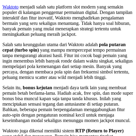
Waktoto
menjadi salah satu platform slot modern yang semakin
populer di kalangan penggemar permainan digital. Dengan tampilan
interaktif dan fitur inovatif, Waktoto menghadirkan pengalaman
bermain yang seru sekaligus menantang. Tidak hanya soal hiburan,
banyak pemain yang mulai menerapkan strategi tertentu untuk
meningkatkan peluang meraih jackpot.
Salah satu keunggulan utama dari Waktoto adalah
pola putaran
cepat (turbo spin)
yang mampu mempercepat tempo permainan
tanpa mengurangi akurasi hasil. Fitur ini cocok bagi pemain yang
ingin menembus lebih banyak ronde dalam waktu singkat, sekaligus
mempelajari pola kemenangan dari setiap mesin. Banyak yang
percaya, dengan membaca pola spin dan frekuensi simbol tertentu,
peluang memicu scatter atau wild menjadi lebih tinggi.
Selain itu,
bonus kejutan
menjadi daya tarik lain yang membuat
pemain betah berlama-lama. Hadiah acak, free spin, dan mode super
bonus bisa muncul kapan saja tanpa tanda khusus. Inilah yang
menciptakan sensasi tegang dan antusiasme di setiap putaran.
Bahkan, beberapa pemain berpengalaman menggabungkan fitur
auto-spin dengan pengaturan nominal kecil untuk menjaga
keseimbangan modal sekaligus menunggu momen jackpot muncul.
Waktoto juga dikenal memiliki sistem
RTP (Return to Player)