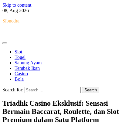
Skip to content
08, Aug 2026
Sibnedra
Slot
Togel
Sabung Ayam
Tembak Ikan
Casino
Bola
Search for:
Triadhk Casino Eksklusif: Sensasi
Bermain Baccarat, Roulette, dan Slot
Premium dalam Satu Platform