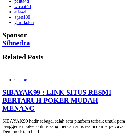
pelita4d
wasiat4d
asia4d
agen138
garuda365
Sponsor
Sibnedra
Related Posts
Casino
SIBAYAK99 : LINK SITUS RESMI
BERTARUH POKER MUDAH
MENANG
SIBAYAK99 hadir sebagai salah satu platform terbaik untuk para
penggemar poker online yang mencari situs resmi dan terpercaya.
Dengan sistem […]