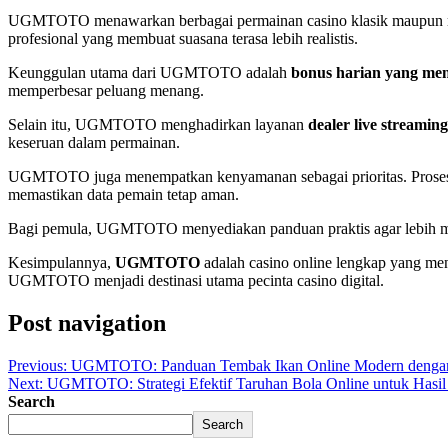
UGMTOTO menawarkan berbagai permainan casino klasik maupun m
profesional yang membuat suasana terasa lebih realistis.
Keunggulan utama dari UGMTOTO adalah
bonus harian yang me
memperbesar peluang menang.
Selain itu, UGMTOTO menghadirkan layanan
dealer live streamin
keseruan dalam permainan.
UGMTOTO juga menempatkan kenyamanan sebagai prioritas. Proses de
memastikan data pemain tetap aman.
Bagi pemula, UGMTOTO menyediakan panduan praktis agar lebih mud
Kesimpulannya,
UGMTOTO
adalah casino online lengkap yang meng
UGMTOTO menjadi destinasi utama pecinta casino digital.
Post navigation
Previous:
UGMTOTO: Panduan Tembak Ikan Online Modern dengan S
Next:
UGMTOTO: Strategi Efektif Taruhan Bola Online untuk Hasil
Search
Search