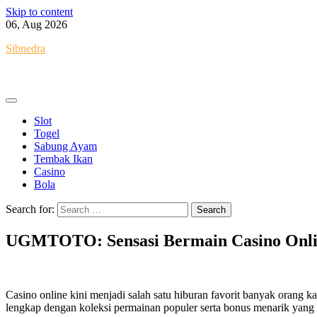
Skip to content
06, Aug 2026
Sibnedra
Slot
Togel
Sabung Ayam
Tembak Ikan
Casino
Bola
Search for:
UGMTOTO: Sensasi Bermain Casino Onlin
Casino online kini menjadi salah satu hiburan favorit banyak orang 
lengkap dengan koleksi permainan populer serta bonus menarik yang te