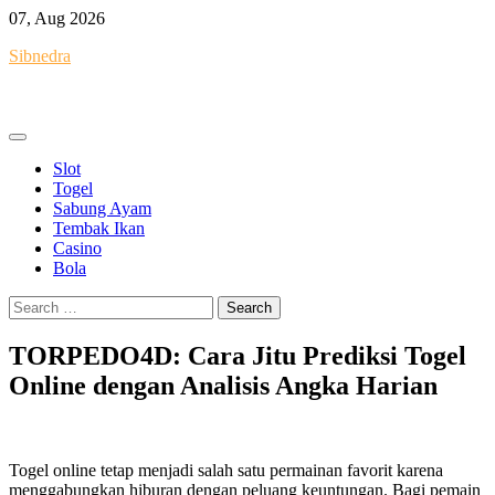
Skip
07, Aug 2026
to
Sibnedra
content
Slot
Togel
Sabung Ayam
Tembak Ikan
Casino
Bola
Search
for:
TORPEDO4D: Cara Jitu Prediksi Togel
Online dengan Analisis Angka Harian
Togel online tetap menjadi salah satu permainan favorit karena
menggabungkan hiburan dengan peluang keuntungan. Bagi pemain