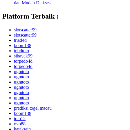
dan Mudah Diakses
Platform Terbaik :
slotscatter99
slotscatter99
triad4d
boom138
triadtoto
sibayak99
torpedo4d
torpedo4d
ugmtoto
ugmtoto
ugmtoto
ugmtoto
ugmtoto
ugmtoto
ugmtoto
prediksi togel macau
boom138
toto12
ovo88
katakwin