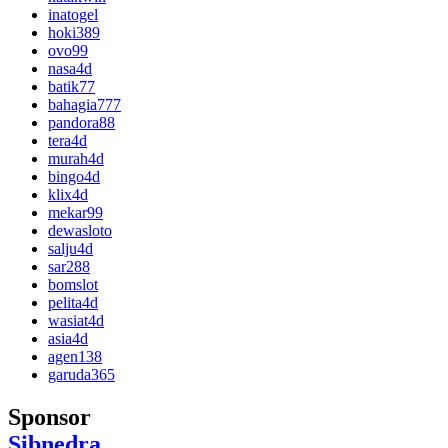
inatogel
hoki389
ovo99
nasa4d
batik77
bahagia777
pandora88
tera4d
murah4d
bingo4d
klix4d
mekar99
dewasloto
salju4d
sar288
bomslot
pelita4d
wasiat4d
asia4d
agen138
garuda365
Sponsor
Sibnedra