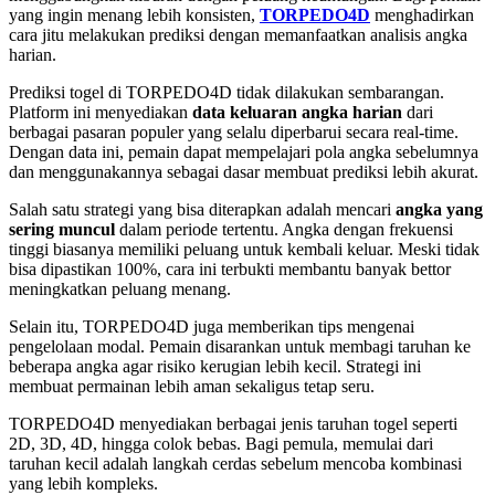
yang ingin menang lebih konsisten,
TORPEDO4D
menghadirkan
cara jitu melakukan prediksi dengan memanfaatkan analisis angka
harian.
Prediksi togel di TORPEDO4D tidak dilakukan sembarangan.
Platform ini menyediakan
data keluaran angka harian
dari
berbagai pasaran populer yang selalu diperbarui secara real-time.
Dengan data ini, pemain dapat mempelajari pola angka sebelumnya
dan menggunakannya sebagai dasar membuat prediksi lebih akurat.
Salah satu strategi yang bisa diterapkan adalah mencari
angka yang
sering muncul
dalam periode tertentu. Angka dengan frekuensi
tinggi biasanya memiliki peluang untuk kembali keluar. Meski tidak
bisa dipastikan 100%, cara ini terbukti membantu banyak bettor
meningkatkan peluang menang.
Selain itu, TORPEDO4D juga memberikan tips mengenai
pengelolaan modal. Pemain disarankan untuk membagi taruhan ke
beberapa angka agar risiko kerugian lebih kecil. Strategi ini
membuat permainan lebih aman sekaligus tetap seru.
TORPEDO4D menyediakan berbagai jenis taruhan togel seperti
2D, 3D, 4D, hingga colok bebas. Bagi pemula, memulai dari
taruhan kecil adalah langkah cerdas sebelum mencoba kombinasi
yang lebih kompleks.