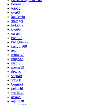
boom138
toto12
ovo88
katakwin
inatogel
hoki389
ovo99
nasa4d
batik77
bahagia777
pandora88
tera4d
murah4d
bingo4d
klix4d
mekar99
dewasloto
salju4d
sar288
bomslot
pelita4d
wasiat4d
asia4d
agen138