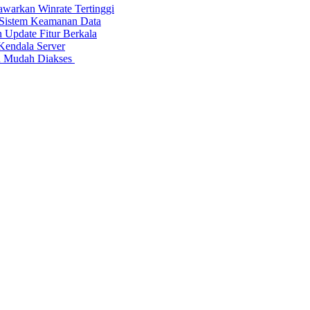
warkan Winrate Tertinggi
Sistem Keamanan Data
Update Fitur Berkala
Kendala Server
an Mudah Diakses