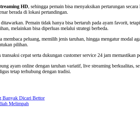
 streaming HD
, sehingga pemain bisa menyaksikan pertarungan secara l
ar berada di lokasi pertandingan.
tawarkan. Pemain tidak hanya bisa bertaruh pada ayam favorit, tetap
an, melainkan bisa diperluas melalui strategi berbeda.
membaca peluang, memilih jenis taruhan, hingga mengatur modal agar 
tukan pilihan.
s transaksi cepat serta dukungan customer service 24 jam memastikan 
g ayam online dengan taruhan variatif, live streaming berkualitas, sert
gus tetap terhubung dengan tradisi.
 Banyak Dicari Bettor
diah Melimpah