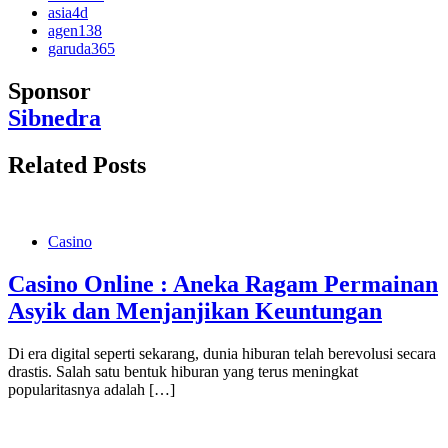
asia4d
agen138
garuda365
Sponsor
Sibnedra
Related Posts
Casino
Casino Online : Aneka Ragam Permainan
Asyik dan Menjanjikan Keuntungan
Di era digital seperti sekarang, dunia hiburan telah berevolusi secara
drastis. Salah satu bentuk hiburan yang terus meningkat
popularitasnya adalah […]