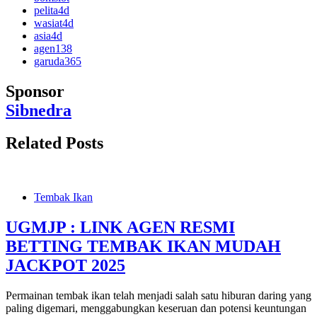
pelita4d
wasiat4d
asia4d
agen138
garuda365
Sponsor
Sibnedra
Related Posts
Tembak Ikan
UGMJP : LINK AGEN RESMI
BETTING TEMBAK IKAN MUDAH
JACKPOT 2025
Permainan tembak ikan telah menjadi salah satu hiburan daring yang
paling digemari, menggabungkan keseruan dan potensi keuntungan