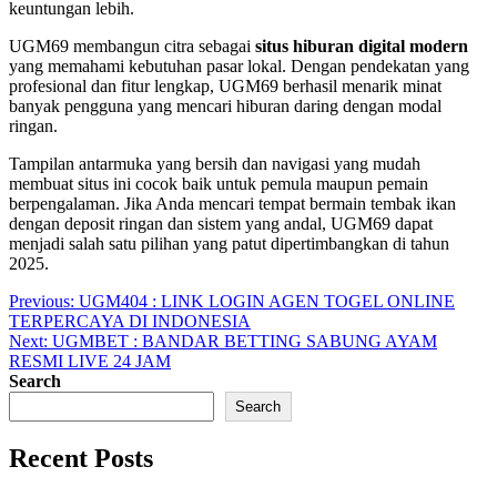
keuntungan lebih.
UGM69 membangun citra sebagai
situs hiburan digital modern
yang memahami kebutuhan pasar lokal. Dengan pendekatan yang
profesional dan fitur lengkap, UGM69 berhasil menarik minat
banyak pengguna yang mencari hiburan daring dengan modal
ringan.
Tampilan antarmuka yang bersih dan navigasi yang mudah
membuat situs ini cocok baik untuk pemula maupun pemain
berpengalaman. Jika Anda mencari tempat bermain tembak ikan
dengan deposit ringan dan sistem yang andal, UGM69 dapat
menjadi salah satu pilihan yang patut dipertimbangkan di tahun
2025.
Post
Previous:
UGM404 : LINK LOGIN AGEN TOGEL ONLINE
TERPERCAYA DI INDONESIA
navigation
Next:
UGMBET : BANDAR BETTING SABUNG AYAM
RESMI LIVE 24 JAM
Search
Search
Recent Posts