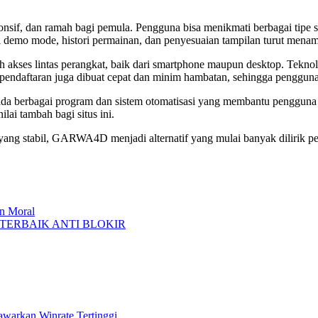
f, dan ramah bagi pemula. Pengguna bisa menikmati berbagai tipe slo
perti demo mode, histori permainan, dan penyesuaian tampilan turut me
ses lintas perangkat, baik dari smartphone maupun desktop. Teknol
ses pendaftaran juga dibuat cepat dan minim hambatan, sehingga pengguna
ada berbagai program dan sistem otomatisasi yang membantu pengguna 
lai tambah bagi situs ini.
l yang stabil, GARWA4D menjadi alternatif yang mulai banyak diliri
n Moral
TERBAIK ANTI BLOKIR
warkan Winrate Tertinggi