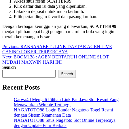
Akses situs resmi SCATTER99.
Klik daftar dan isi data yang diperlukan.
Lakukan deposit untuk mulai bertaruh.
Pilih pertandingan favorit dan pasang taruhan.
Dengan berbagai keunggulan yang ditawarkan,
SCATTER99
menjadi pilihan tepat bagi penggemar taruhan bola yang ingin
meraih kemenangan besar.
Post
Previous:
RAKSASABET : LINK DAFTAR AGEN LIVE
CASINO POKER TERPERCAYA
navigation
Next:
BOOM138 : AGEN BERTARUH ONLINE SLOT
MUDAH MAXWIN HARI INI
Search
Search
Recent Posts
Garwa4d Menjadi Pilihan Link PandawaSlot Resmi Yang
Menawarkan Winrate Tertinggi
NAGATOTO88 Login Bandar Nagatoto Togel Resmi
dengan Sistem Keamanan Data
NAGATOTO88 Situs Nagatoto Slot Online Terpercaya
dengan Update Fitur Berkala