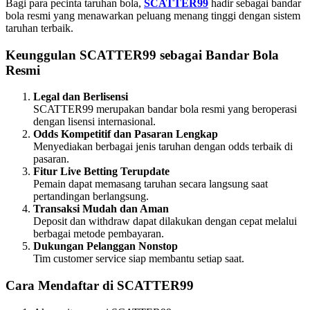
Bagi para pecinta taruhan bola,
SCATTER99
hadir sebagai bandar
bola resmi yang menawarkan peluang menang tinggi dengan sistem
taruhan terbaik.
Keunggulan SCATTER99 sebagai Bandar Bola
Resmi
Legal dan Berlisensi
SCATTER99 merupakan bandar bola resmi yang beroperasi
dengan lisensi internasional.
Odds Kompetitif dan Pasaran Lengkap
Menyediakan berbagai jenis taruhan dengan odds terbaik di
pasaran.
Fitur Live Betting Terupdate
Pemain dapat memasang taruhan secara langsung saat
pertandingan berlangsung.
Transaksi Mudah dan Aman
Deposit dan withdraw dapat dilakukan dengan cepat melalui
berbagai metode pembayaran.
Dukungan Pelanggan Nonstop
Tim customer service siap membantu setiap saat.
Cara Mendaftar di SCATTER99