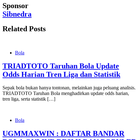
Sponsor
Sibnedra
Related Posts
Bola
TRIADTOTO Taruhan Bola Update
Odds Harian Tren Liga dan Statistik
Sepak bola bukan hanya tontonan, melainkan juga peluang analisis.
TRIADTOTO Taruhan Bola menghadirkan update odds harian,
tren liga, serta statistik […]
Bola
UGMMAXWIN : DAFTAR BANDAR