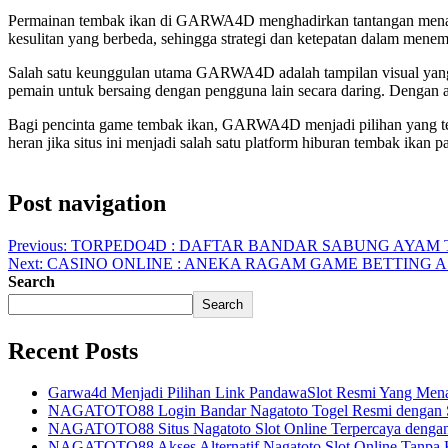
Permainan tembak ikan di GARWA4D menghadirkan tantangan menarik 
kesulitan yang berbeda, sehingga strategi dan ketepatan dalam mene
Salah satu keunggulan utama GARWA4D adalah tampilan visual yang re
pemain untuk bersaing dengan pengguna lain secara daring. Dengan
Bagi pencinta game tembak ikan, GARWA4D menjadi pilihan yang tep
heran jika situs ini menjadi salah satu platform hiburan tembak ikan pa
Post navigation
Previous:
TORPEDO4D : DAFTAR BANDAR SABUNG AYAM 
Next:
CASINO ONLINE : ANEKA RAGAM GAME BETTING 
Search
Search
Recent Posts
Garwa4d Menjadi Pilihan Link PandawaSlot Resmi Yang Mena
NAGATOTO88 Login Bandar Nagatoto Togel Resmi dengan 
NAGATOTO88 Situs Nagatoto Slot Online Terpercaya dengan 
NAGATOTO88 Akses Alternatif Nagatoto Slot Online Tanpa 