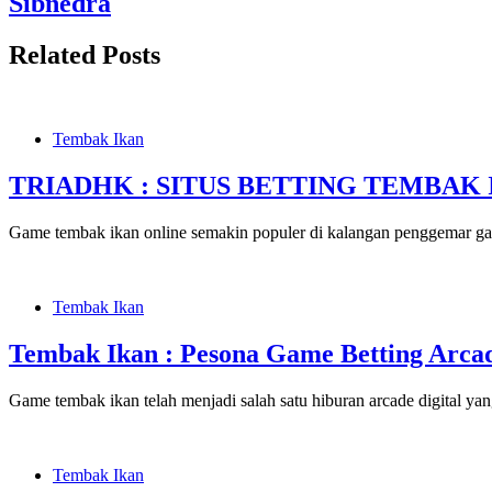
Sibnedra
Related Posts
Tembak Ikan
TRIADHK : SITUS BETTING TEMBAK
Game tembak ikan online semakin populer di kalangan penggemar ga
Tembak Ikan
Tembak Ikan : Pesona Game Betting Arc
Game tembak ikan telah menjadi salah satu hiburan arcade digital y
Tembak Ikan