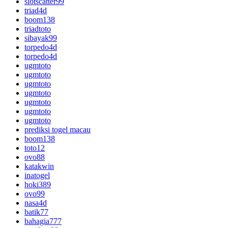
slotscatter99
triad4d
boom138
triadtoto
sibayak99
torpedo4d
torpedo4d
ugmtoto
ugmtoto
ugmtoto
ugmtoto
ugmtoto
ugmtoto
ugmtoto
prediksi togel macau
boom138
toto12
ovo88
katakwin
inatogel
hoki389
ovo99
nasa4d
batik77
bahagia777