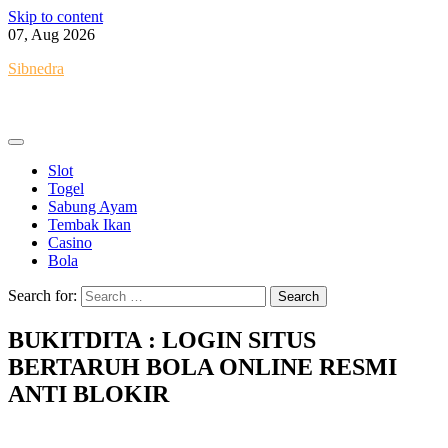
Skip to content
07, Aug 2026
Sibnedra
Slot
Togel
Sabung Ayam
Tembak Ikan
Casino
Bola
Search for:
BUKITDITA : LOGIN SITUS
BERTARUH BOLA ONLINE RESMI
ANTI BLOKIR