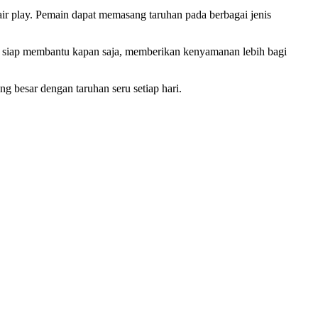
ir play. Pemain dapat memasang taruhan pada berbagai jenis
/7 siap membantu kapan saja, memberikan kenyamanan lebih bagi
g besar dengan taruhan seru setiap hari.