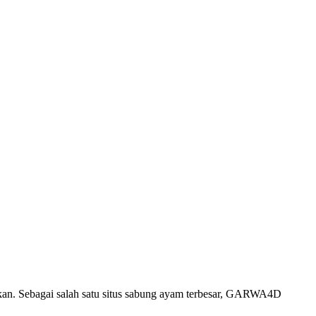
n. Sebagai salah satu situs sabung ayam terbesar, GARWA4D