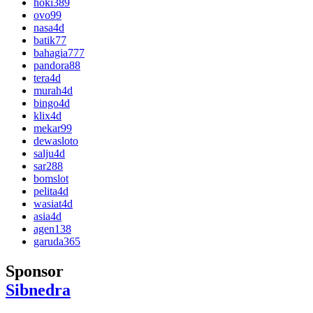
hoki389
ovo99
nasa4d
batik77
bahagia777
pandora88
tera4d
murah4d
bingo4d
klix4d
mekar99
dewasloto
salju4d
sar288
bomslot
pelita4d
wasiat4d
asia4d
agen138
garuda365
Sponsor
Sibnedra