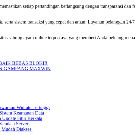
emastikan setiap pertandingan berlangsung dengan transparansi dan fa
k
, serta sistem transaksi yang cepat dan aman. Layanan pelanggan 24
 situs sabung ayam online terpercaya yang memberi Anda peluang menan
BAIK BEBAS BLOKIR
KAN GAMPANG MAXWIN
warkan Winrate Tertinggi
Sistem Keamanan Data
Update Fitur Berkala
Kendala Server
an Mudah Diakses