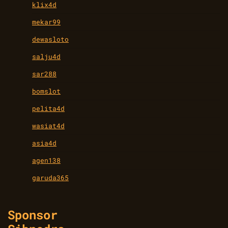
klix4d
mekar99
dewasloto
salju4d
sar288
bomslot
pelita4d
wasiat4d
asia4d
agen138
garuda365
Sponsor