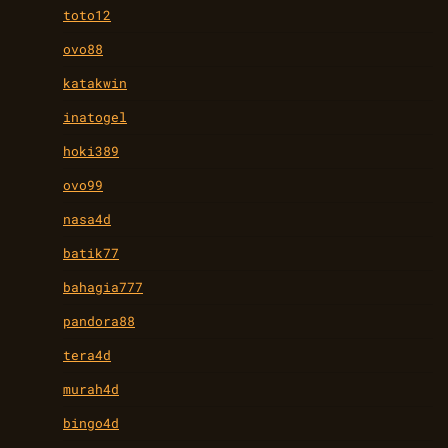
toto12
ovo88
katakwin
inatogel
hoki389
ovo99
nasa4d
batik77
bahagia777
pandora88
tera4d
murah4d
bingo4d