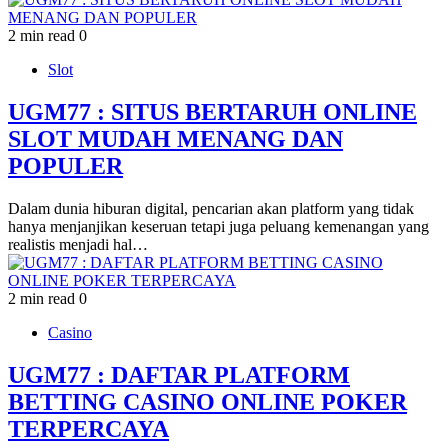
2 min read
0
Slot
UGM77 : SITUS BERTARUH ONLINE
SLOT MUDAH MENANG DAN
POPULER
Dalam dunia hiburan digital, pencarian akan platform yang tidak
hanya menjanjikan keseruan tetapi juga peluang kemenangan yang
realistis menjadi hal…
2 min read
0
Casino
UGM77 : DAFTAR PLATFORM
BETTING CASINO ONLINE POKER
TERPERCAYA