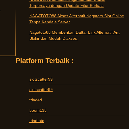
Terpercaya dengan Update Fitur Berkala
o
NAGATOTO88 Akses Alternatif Nagatoto Slot Online
Tanpa Kendala Server
Nagatoto88 Memberikan Daftar Link Alternatif Anti
Blokir dan Mudah Diakses
Platform Terbaik :
slotscatter99
slotscatter99
triad4d
boom138
triadtoto