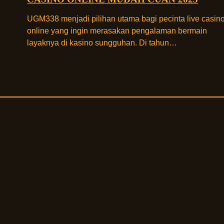
UGM338 menjadi pilihan utama bagi pecinta live casin
online yang ingin merasakan pengalaman bermain
layaknya di kasino sungguhan. Di tahun…