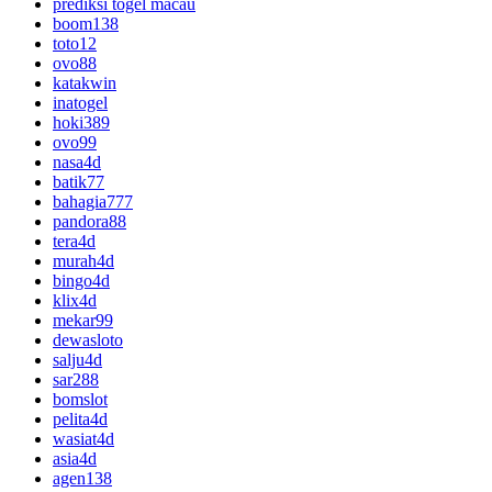
prediksi togel macau
boom138
toto12
ovo88
katakwin
inatogel
hoki389
ovo99
nasa4d
batik77
bahagia777
pandora88
tera4d
murah4d
bingo4d
klix4d
mekar99
dewasloto
salju4d
sar288
bomslot
pelita4d
wasiat4d
asia4d
agen138