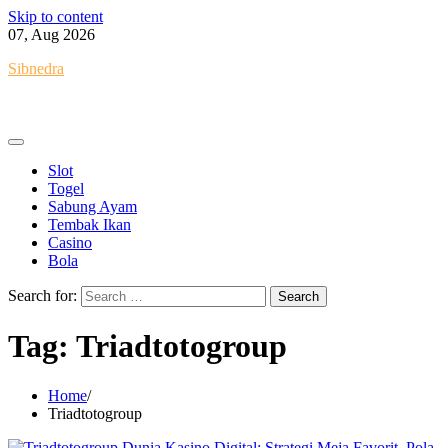
Skip to content
07, Aug 2026
Sibnedra
Slot
Togel
Sabung Ayam
Tembak Ikan
Casino
Bola
Search for:
Tag:
Triadtotogroup
Home
Triadtotogroup