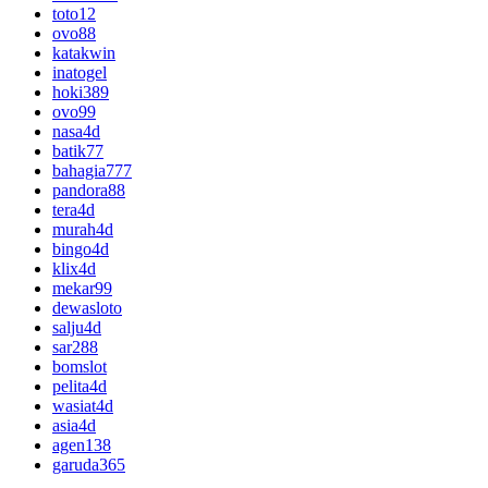
toto12
ovo88
katakwin
inatogel
hoki389
ovo99
nasa4d
batik77
bahagia777
pandora88
tera4d
murah4d
bingo4d
klix4d
mekar99
dewasloto
salju4d
sar288
bomslot
pelita4d
wasiat4d
asia4d
agen138
garuda365