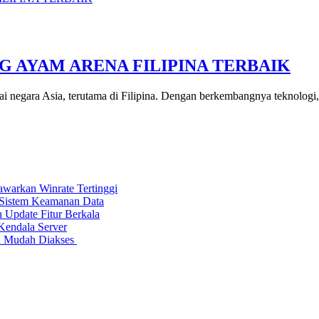
G AYAM ARENA FILIPINA TERBAIK
ai negara Asia, terutama di Filipina. Dengan berkembangnya teknologi
warkan Winrate Tertinggi
Sistem Keamanan Data
Update Fitur Berkala
Kendala Server
an Mudah Diakses